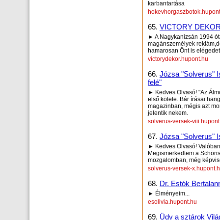
karbantartása
hokevhorgaszbotok.hupont
65.
VICTORY DEKO
► A Nagykanizsán 1994 óta
magánszemélyek reklám,dek
hamarosan Önt is elégedet
victorydekor.hupont.hu
66.
Józsa "Solverus" I
felé"
► Kedves Olvasó! "Az Álmo
első kötete. Bár írásai ha
magazinban, mégis azt mo
jelentik nekem.
solverus-versek-viii.hupont
67.
Józsa "Solverus" I
► Kedves Olvasó! Valóban"e
Megismerkedtem a Schönsta
mozgalomban, még képviselő
solverus-versek-x.hupont.
68.
Dr. Estók Bertalan
► Élményeim...
esolivia.hupont.hu
69.
Üdv a sztárok Vilá