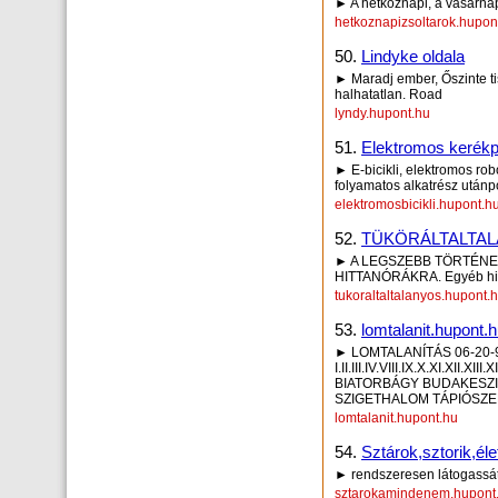
► A hétköznapi, a vasárna
hetkoznapizsoltarok.hupon
50.
Lindyke oldala
► Maradj ember, Őszinte tisz
halhatatlan. Road
lyndy.hupont.hu
51.
Elektromos kerékp
► E-bicikli, elektromos ro
folyamatos alkatrész utánpó
elektromosbicikli.hupont.h
52.
TÜKÖRÁLTALTAL
► A LEGSZEBB TÖRTÉNE
HITTANÓRÁKRA. Egyéb hitt
tukoraltaltalanyos.hupont.
53.
lomtalanit.hupont.
► LOMTALANÍTÁS 06-20-
I.II.III.IV.VIII.IX.X.XI.XII.
BIATORBÁGY BUDAKESZI
SZIGETHALOM TÁPIÓSZ
lomtalanit.hupont.hu
54.
Sztárok,sztorik,élet
► rendszeresen látogassátok
sztarokamindenem.hupont