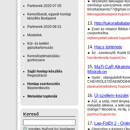
► Veszélyes fakivágás Bud
minőségi szerszámok, elérhe
Partnerek 2020 07 05
krisztiankaroly77@gmail.
Keresőbarát, egyedi honlap‎
fakivagasbudapest.hupont
készítés Budapest
13.
http://tukoraltal
Partnerek 2020 08 01
► Ezen az oldalon Bibliai i
csoportosítva.
Modellek
rejtvenyekkicsiknek.hupon
Kül- és beltéri
14.
Hács története
gipszkartonozás
► Író - szerkesztő: Kubik 
Keresőoptimalizálás :
hacstortenete.hupont.hu
gurtnicsere
15.
MaTi-CaR Alkatrész
Miskolcon
Saját honlap készítés
Regisztráció
► Gyári-, utángyártott Kor
CHEVROLET/DAEWOO/HON
Honlap szerkesztés
japanautoalkatresz.hupont
Bejelentkezés
16.
Új szellem-kezdet
Weboldal toplisták
► A jó, a szép, mint lénye
mélyebb átélése, a lelki e
ördöge? Mondd ki, mi fáj, s
pyrrhus.hupont.hu
17.
Lap-FölDI 2 - Onli
► Üdvözlöm a Kedves Olva