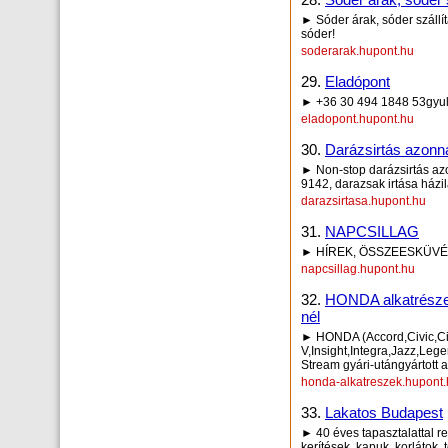
► Sóder árak, sóder száll
sóder!
soderarak.hupont.hu
29.
Eladópont
► +36 30 494 1848 53gyu
eladopont.hupont.hu
30.
Darázsirtás azonn
► Non-stop darázsirtás az
9142, darazsak irtása házi
darazsirtasa.hupont.hu
31.
NAPCSILLAG
► HÍREK, ÖSSZEESKÜVÉS
napcsillag.hupont.hu
32.
HONDA alkatrészek
nél
► HONDA (Accord,Civic,City
V,Insight,Integra,Jazz,Le
Stream gyári-utángyártott 
honda-alkatreszek.hupont
33.
Lakatos Budapest
► 40 éves tapasztalattal r
kerítések, kapuk, korlátok,