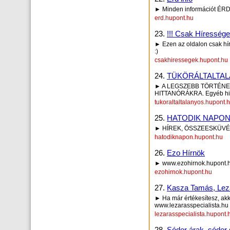
► Minden információt ÉRD
erd.hupont.hu
23.
!!! Csak Hírességek
► Ezen az oldalon csak hír
:)
csakhiressegek.hupont.hu
24.
TÜKÖRÁLTALTAL
► A LEGSZEBB TÖRTÉNE
HITTANÓRÁKRA. Egyéb hitt
tukoraltaltalanyos.hupont.
25.
HATODIK NAPO
► HÍREK, ÖSSZEESKÜVÉS
hatodiknapon.hupont.hu
26.
Ezo Hírnök
► www.ezohirnok.hupont.
ezohirnok.hupont.hu
27.
Kasza Tamás, Lezá
► Ha már értékesítesz, akko
www.lezarasspecialista.hu
lezarasspecialista.hupont.
28.
Sóder árak, sóder 