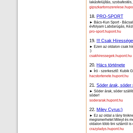
lakásfelújítás, szobafestés
gipszkartonszerelese.hupo
18.
PRO-SPORT
► Bács-Kun Sport - Bácsalm
évfolyam Labdarúgás, Kézi
pro-sport.hupont.hu
19.
!!! Csak Hírességek
► Ezen az oldalon csak hír
:)
csakhiressegek.hupont.hu
20.
Hács története
► Író - szerkesztő: Kubik 
hacstortenete.hupont.hu
21.
Sóder árak, sóder 
► Sóder árak, sóder száll
sóder!
soderarak.hupont.hu
22.
Miley Cyrus:)
► Ez az oldal a lány tinik
megismerhetet Mileyt és m
oldalon több tini sztárról 
crazyladys.hupont.hu