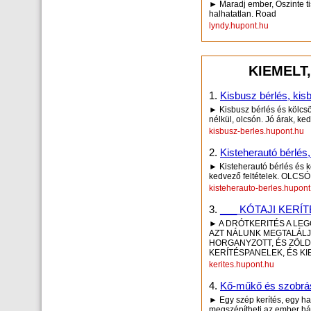
► Maradj ember, Őszinte tisz
halhatatlan. Road
lyndy.hupont.hu
KIEMELT
1.
Kisbusz bérlés, kis
► Kisbusz bérlés és kölcs
nélkül, olcsón. Jó árak, ked
kisbusz-berles.hupont.hu
2.
Kisteherautó bérlés,
► Kisteherautó bérlés és 
kedvező feltételek. OLCSÓ! 
kisteherauto-berles.hupont
3.
___ KÓTAJI KERÍ
► A DRÓTKERITÉS A LEG
AZT NÁLUNK MEGTALÁLJA
HORGANYZOTT, ÉS ZÖLD 
KERÍTÉSPANELEK, ÉS KI
kerites.hupont.hu
4.
Kő-műkő és szobrás
► Egy szép kerítés, egy har
megszépítheti az ember házá