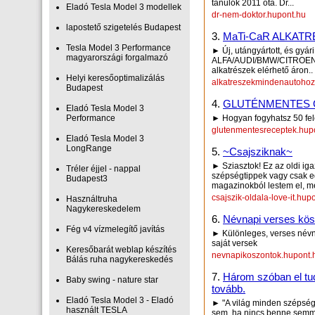
tanulok 2011 óta. Dr...
Eladó Tesla Model 3 modellek
dr-nem-doktor.hupont.hu
lapostető szigetelés Budapest
3.
MaTi-CaR ALKAT
Tesla Model 3 Performance
► Új, utángyártott, és gyár
magyarországi forgalmazó
ALFA/AUDI/BMW/CITROE
alkatrészek elérhető áron..
Helyi keresőoptimalizálás
alkatreszekmindenautohoz
Budapest
4.
GLUTÉNMENTES 
Eladó Tesla Model 3
Performance
► Hogyan fogyhatsz 50 fel
glutenmentesreceptek.hup
Eladó Tesla Model 3
LongRange
5.
~Csajsziknak~
► Sziasztok! Ez az oldi iga
Tréler éjjel - nappal
szépségtippek vagy csak eg
Budapest3
magazinokból lestem el, me
csajszik-oldala-love-it.hup
Használtruha
Nagykereskedelem
6.
Névnapi verses kösz
Fég v4 vízmelegítő javítás
► Különleges, verses névn
saját versek
Keresőbarát weblap készítés
nevnapikoszontok.hupont.
Bálás ruha nagykereskedés
7.
Három szóban el tud
Baby swing - nature star
tovább.
Eladó Tesla Model 3 - Eladó
► "A világ minden szépség
használt TESLA
sem, ha nincs benne semmi