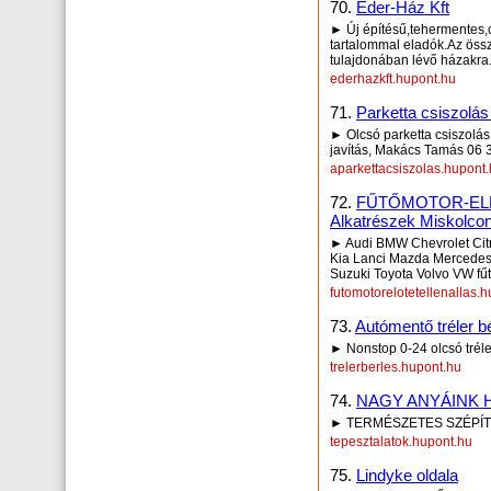
70.
Éder-Ház Kft
► Új építésű,tehermentes,
tartalommal eladók.Az öss
tulajdonában lévő házakra
ederhazkft.hupont.hu
71.
Parketta csiszolás
► Olcsó parketta csiszolás 
javítás, Makács Tamás 06 30
aparkettacsiszolas.hupont
72.
FŰTŐMOTOR-ELL
Alkatrészek Miskolcon
► Audi BMW Chevrolet Cit
Kia Lanci Mazda Mercedes
Suzuki Toyota Volvo VW fűtőm
futomotorelotetellenallas.
73.
Autómentő tréler b
► Nonstop 0-24 olcsó trél
trelerberles.hupont.hu
74.
NAGY ANYÁINK H
► TERMÉSZETES SZÉPÍT
tepesztalatok.hupont.hu
75.
Lindyke oldala