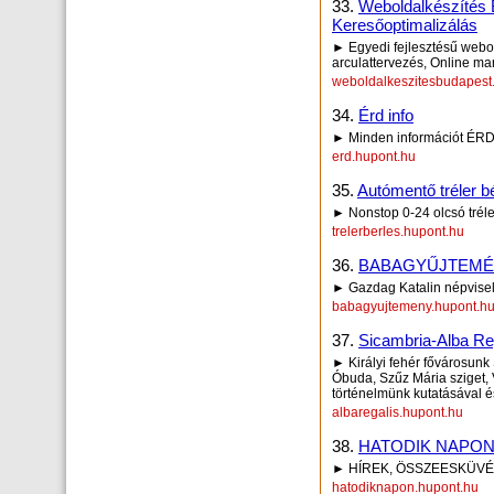
33.
Weboldalkészítés 
Keresőoptimalizálás
► Egyedi fejlesztésű webo
arculattervezés, Online ma
weboldalkeszitesbudapest
34.
Érd info
► Minden információt ÉRD
erd.hupont.hu
35.
Autómentő tréler b
► Nonstop 0-24 olcsó trél
trelerberles.hupont.hu
36.
BABAGYŰJTEM
► Gazdag Katalin népvisel
babagyujtemeny.hupont.h
37.
Sicambria-Alba R
► Királyi fehér fővárosunk
Óbuda, Szűz Mária sziget, V
történelmünk kutatásával és
albaregalis.hupont.hu
38.
HATODIK NAPO
► HÍREK, ÖSSZEESKÜVÉS
hatodiknapon.hupont.hu