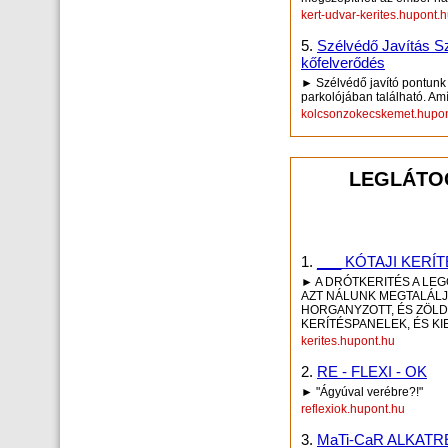
kert-udvar-kerites.hupont.
5.
Szélvédő Javítás Sz
kőfelverődés
► Szélvédő javító pontunk
parkolójában található. Amí
kolcsonzokecskemet.hupon
LEGLÁTOG
1.
___ KÓTAJI KERÍ
► A DRÓTKERITÉS A LEG
AZT NÁLUNK MEGTALÁLJA
HORGANYZOTT, ÉS ZÖLD 
KERÍTÉSPANELEK, ÉS KI
kerites.hupont.hu
2.
RE - FLEXI - OK
► "Ágyúval verébre?!"
reflexiok.hupont.hu
3.
MaTi-CaR ALKAT