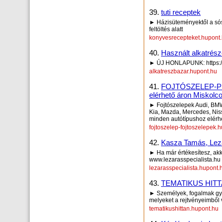
39.
tuti receptek
► Házisüteményektől a sós 
feltöltés alatt
konyvesrecepteket.hupont
40.
Használt alkatrész
► ÚJ HONLAPUNK: https://
alkatreszbazar.hupont.hu
41.
FOJTÓSZELEP-PI
elérhető áron Miskolco
► Fojtószelepek Audi, BMW
Kia, Mazda, Mercedes, Niss
minden autótípushoz elérhe
fojtoszelep-fojtoszelepek.
42.
Kasza Tamás, Lezá
► Ha már értékesítesz, akko
www.lezarasspecialista.hu
lezarasspecialista.hupont.
43.
TEMATIKUS HIT
► Személyek, fogalmak gya
melyeket a rejtvényeimből v
tematikushittan.hupont.hu