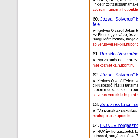
► Sütés, főzés, kezdők
linkje: http://zsuzsamamake
zsuzsannamama.hupont.h
60.
Józsa "Solverus" I
felé"
► Kedves Olvasó! Sokan tett
Az Élet megy tovább, és vel
"maguktól" íródnak, megalap
solverus-versek-xiii.hupont
61.
Berhida -Veszprémi
► Nyitvatartás Bejelentke
melikozmetika.hupont.hu
62.
Józsa "Solverus" Is
► Kedves Olvasó! "Álom-völ
cikluskezdő írást is tarta
idején megkapták jelenlegi 
solverus-versek-ix.hupont.
63.
Zsuzsi és Enci ma
► "Vonzanak az egzotikus 
madarpokok.hupont.hu
64.
HOKÉV horgászbot
► HOKÉV horgászbotok képe
leírással, horgászorsók a '