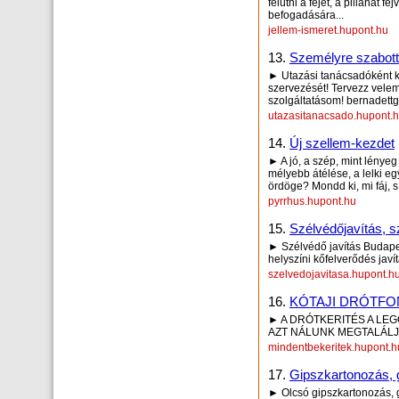
felütni a fejét, a pillanat 
befogadására...
jellem-ismeret.hupont.hu
13.
Személyre szabott
► Utazási tanácsadóként 
szervezését! Tervezz vele
szolgáltatásom! bernadet
utazasitanacsado.hupont.
14.
Új szellem-kezdet
► A jó, a szép, mint lénye
mélyebb átélése, a lelki e
ördöge? Mondd ki, mi fáj, s
pyrrhus.hupont.hu
15.
Szélvédőjavítás, s
► Szélvédő javítás Budapes
helyszíni kőfelverődés javí
szelvedojavitasa.hupont.h
16.
KÓTAJI DRÓTFO
► A DRÓTKERITÉS A LEG
AZT NÁLUNK MEGTALÁLJA 
mindentbekeritek.hupont.h
17.
Gipszkartonozás, 
► Olcsó gipszkartonozás, 