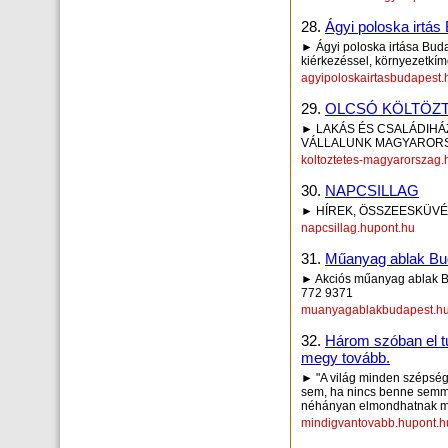
28.
Ágyi poloska irtá
► Ágyi poloska irtása Budap
kiérkezéssel, környezetkí
agyipoloskairtasbudapest.
29.
OLCSÓ KÖLTÖZ
► LAKÁS ÉS CSALÁDIHÁ
VÁLLALUNK MAGYARORS
koltoztetes-magyarorszag.
30.
NAPCSILLAG
► HÍREK, ÖSSZEESKÜVÉS
napcsillag.hupont.hu
31.
Műanyag ablak Bud
► Akciós műanyag ablak Bu
772 9371
muanyagablakbudapest.hu
32.
Három szóban el tu
megy tovább.
► "A világ minden szépség
sem, ha nincs benne semmi
néhányan elmondhatnak m
mindigvantovabb.hupont.h