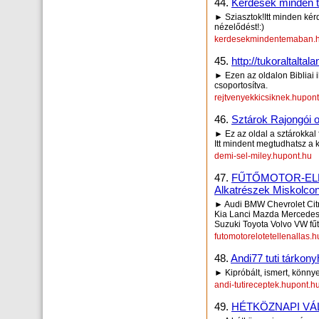
44.
Kérdések minden 
► Sziasztok!Itt minden kér
nézelődést!:)
kerdesekmindentemaban.h
45.
http://tukoraltal
► Ezen az oldalon Bibliai i
csoportosítva.
rejtvenyekkicsiknek.hupon
46.
Sztárok Rajongói o
► Ez az oldal a sztárokkal f
Itt mindent megtudhatsz a 
demi-sel-miley.hupont.hu
47.
FŰTŐMOTOR-ELL
Alkatrészek Miskolcon
► Audi BMW Chevrolet Cit
Kia Lanci Mazda Mercedes
Suzuki Toyota Volvo VW fűtőm
futomotorelotetellenallas.
48.
Andi77 tuti tárkony
► Kipróbált, ismert, könny
andi-tutireceptek.hupont.h
49.
HÉTKÖZNAPI V