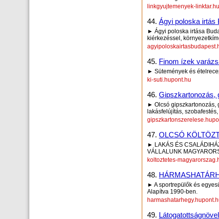
linkgyujtemenyek-linktar.h
44.
Ágyi poloska irtá
► Ágyi poloska irtása Budap
kiérkezéssel, környezetkí
agyipoloskairtasbudapest.
45.
Finom ízek varázs
► Sütemények és ételrece
ki-suti.hupont.hu
46.
Gipszkartonozás, 
► Olcsó gipszkartonozás, 
lakásfelújítás, szobafestés
gipszkartonszerelese.hupo
47.
OLCSÓ KÖLTÖZ
► LAKÁS ÉS CSALÁDIHÁ
VÁLLALUNK MAGYARORS
koltoztetes-magyarorszag.
48.
HÁRMASHATÁRH
► A sportrepülők és egyes
Alapítva 1990-ben.
harmashatarhegy.hupont.h
49.
Látogatottságnöve