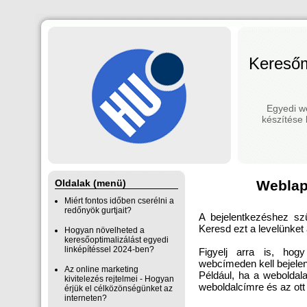
Keresőm
Egyedi w
készítése 
Oldalak (menü)
Weblap
Miért fontos időben cserélni a
redőnyök gurtjait?
A bejelentkezéshez szü
Keresd ezt a levelünket
Hogyan növelheted a
keresőoptimalizálást egyedi
linképítéssel 2024-ben?
Figyelj arra is, hog
webcímeden kell bejele
Az online marketing
Például, ha a webolda
kivitelezés rejtelmei - Hogyan
weboldalcímre és az ott
érjük el célközönségünket az
interneten?