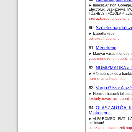
► Indesit, Ariston, Gorenj
Electrolux, Szakszerviz
TŰZHELY - FŐZŐLAP javit
szervizkozpont.hupont.hu
60.
Születésnapi kösz
► Izabella képei
bellakep.hupont.hu
61.
Menetrend
► Magyar vasúti menetre
vasutmenetrend.hupont.hu
62.
NUMIZMATIKA a fé
► A fémpénzek és a bankje
numizmania.hupont.hu
63.
Varga Géza: A szé
► Nemzeti írásunk teljeseb
szekely-rovasiras.hupont.
64.
OLASZ AUTÓALKAT
Miskolcon...
► ALFA ROMEO - FIAT - LAN
akciósan!
olasz-auto-alkatreszek.hu