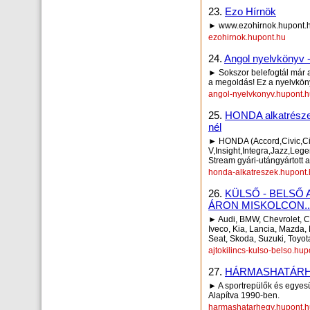
23.
Ezo Hírnök
► www.ezohirnok.hupont.
ezohirnok.hupont.hu
24.
Angol nyelvkönyv -
► Sokszor belefogtál már 
a megoldás! Ez a nyelvköny
angol-nyelvkonyv.hupont.
25.
HONDA alkatrészek
nél
► HONDA (Accord,Civic,City
V,Insight,Integra,Jazz,Le
Stream gyári-utángyártott 
honda-alkatreszek.hupont
26.
KÜLSŐ - BELSŐ
ÁRON MISKOLCON..
► Audi, BMW, Chevrolet, Ci
Iveco, Kia, Lancia, Mazda,
Seat, Skoda, Suzuki, Toyot
ajtokilincs-kulso-belso.hup
27.
HÁRMASHATÁRH
► A sportrepülők és egyes
Alapítva 1990-ben.
harmashatarhegy.hupont.h