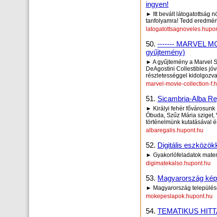
ingyen!
► Itt bevált látogatottság n
tanfolyamra! Tedd eredmé
latogatottsagnoveles.hupo
50.
------- MARVEL M
gyűjtemény)
► A gyűjtemény a Marvel St
DeAgostini Collestibles jó
részletességgel kidolgozva
marvel-movie-collection-f.
51.
Sicambria-Alba R
► Királyi fehér fővárosunk
Óbuda, Szűz Mária sziget, V
történelmünk kutatásával és
albaregalis.hupont.hu
52.
Digitális eszközök
► Gyakorlófeladatok matem
digimatekalso.hupont.hu
53.
Magyarország kép
► Magyarország település
mokepeslapok.hupont.hu
54.
TEMATIKUS HIT