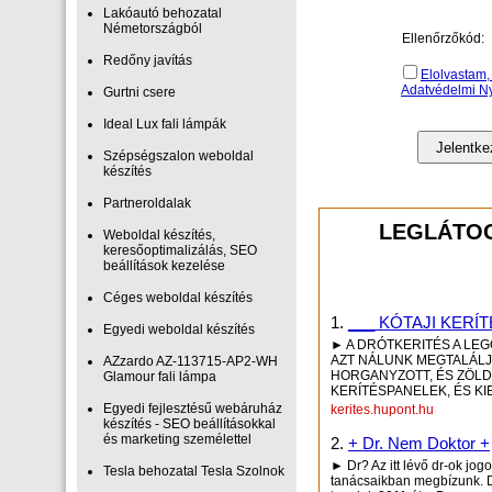
Lakóautó behozatal
Németországból
Ellenőrzőkód:
Redőny javítás
Elolvastam,
Adatvédelmi Nyi
Gurtni csere
Ideal Lux fali lámpák
Szépségszalon weboldal
készítés
Partneroldalak
LEGLÁTOG
Weboldal készítés,
keresőoptimalizálás, SEO
beállítások kezelése
Céges weboldal készítés
1.
___ KÓTAJI KERÍ
Egyedi weboldal készítés
► A DRÓTKERITÉS A LEG
AZT NÁLUNK MEGTALÁLJA
AZzardo AZ-113715-AP2-WH
HORGANYZOTT, ÉS ZÖLD 
Glamour fali lámpa
KERÍTÉSPANELEK, ÉS KI
Egyedi fejlesztésű webáruház
kerites.hupont.hu
készítés - SEO beállításokkal
és marketing személettel
2.
+ Dr. Nem Doktor +
► Dr? Az itt lévő dr-ok jog
Tesla behozatal Tesla Szolnok
tanácsaikban megbízunk. D