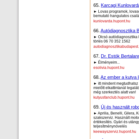
65.
Karcagi Kunlovard
► Lovas programok, lovasok
bemutató hangulatos csalá
kunlovarda.hupont.hu
66.
Autódiagnosztika B
► Olcsó autódiagnosztika 
törlés 06 70 352 1562
autodiagnosztikabudapest
67.
Dr. Estók Bertalan
► Élményeim...
esolivia.hupont.hu
68.
Az ember a kutya le
► itt mindent megtudhatsz 
mielőtt elkattintanál legal
még szerkeztés alatt van!
kutyusfanclub.hupont.hu
69.
Új és használt ro
► Aprilia, Benelli, Gilera
szakszerviz. Használt mot
értékesítés. Gyári és utáng
teljesítménynövelés
keewayszerviz.hupont.hu