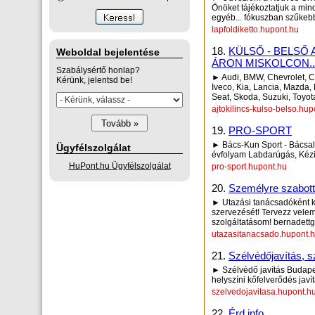
Önöket tájékoztatjuk a min
egyéb... fókuszban szűkeb
lapfoldiketto.hupont.hu
18.
KÜLSŐ - BELSŐ
Weboldal bejelentése
ÁRON MISKOLCON..
Szabálysértő honlap?
► Audi, BMW, Chevrolet, Ci
Kérünk, jelentsd be!
Iveco, Kia, Lancia, Mazda,
Seat, Skoda, Suzuki, Toyot
ajtokilincs-kulso-belso.hup
19.
PRO-SPORT
► Bács-Kun Sport - Bácsalm
Ügyfélszolgálat
évfolyam Labdarúgás, Kézi
HuPont.hu Ügyfélszolgálat
pro-sport.hupont.hu
20.
Személyre szabott
► Utazási tanácsadóként 
szervezését! Tervezz vele
szolgáltatásom! bernadet
utazasitanacsado.hupont.
21.
Szélvédőjavítás, s
► Szélvédő javítás Budapes
helyszíni kőfelverődés javí
szelvedojavitasa.hupont.h
22.
Érd info