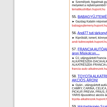
► Személyek, fogalmak gya
melyeket a rejtvényeimből v
tematikushittan.hupont.hu
55.
BABAGYŰJTEM
► Gazdag Katalin népvisel
babagyujtemeny.hupont.h
56.
Andi77 tuti tárkony
► Kipróbált, ismert, könny
andi-tutireceptek.hupont.h
57.
FRANCIA AUTÓALK
áron Miskolcon....
► ÚJ, utángyártott Franci
ALKATRÉSZEK-DACIA A
ALKATRÉSZEK-FRANCIA autó
francia-auto-alkatreszek.h
58.
TOYOTA ALKATR
AKCIÓS ÁRON!
► Gyári-, utángyártott a
CAMRY, CARINA, CELICA,
PICKUP, PREVIA, PRIUS,
YARIS típusokhoz akciós á
toyota-alkatreszek.hupont.
59.
Háztartásigép Sza