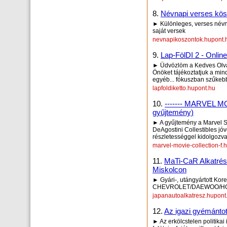
8.
Névnapi verses kösz
► Különleges, verses névn
saját versek
nevnapikoszontok.hupont.
9.
Lap-FölDI 2 - Onlin
► Üdvözlöm a Kedves Olva
Önöket tájékoztatjuk a min
egyéb... fókuszban szűkeb
lapfoldiketto.hupont.hu
10.
------- MARVEL M
gyűjtemény)
► A gyűjtemény a Marvel St
DeAgostini Collestibles jó
részletességgel kidolgozva
marvel-movie-collection-f.
11.
MaTi-CaR Alkatrész
Miskolcon
► Gyári-, utángyártott Kor
CHEVROLET/DAEWOO/HON
japanautoalkatresz.hupont
12.
Az igazi gyémántot
► Az erkölcstelen politika