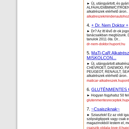
► Új, utángyártott, és gyár
ALFA/AUDI/BMW/CITROE
alkatrészek elérhető áron..
alkatreszekmindenautohoz
4.
+ Dr. Nem Doktor +
► Dr? Az itt lévő dr-ok jog
tanácsaikban megbízunk. D
tanulok 2011 óta. Dr...
dr-nem-doktor.hupont.hu
5.
MaTi-CaR Alkatr
MISKOLCON...
► Új, utángyártott alkatr
CHEVROET, DAEWOO, FIAT
PEUGEOT, RENAULT, SEAT,
alkatrészek elérhető áron..
maticar-alkatreszek.hupon
6.
GLUTÉNMENTES 
► Hogyan fogyhatsz 50 fel
glutenmentesreceptek.hup
7.
~Csajsziknak~
► Sziasztok! Ez az oldi iga
szépségtippek vagy csak eg
magazinokból lestem el, me
csajszik-oldala-love-it.hup