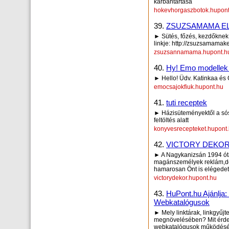
karbantartása
hokevhorgaszbotok.hupont
39.
ZSUZSAMAMA E
► Sütés, főzés, kezdők
linkje: http://zsuzsamamake
zsuzsannamama.hupont.h
40.
Hy! Emo modellek
► Hello! Üdv. Katinkaa és C
emocsajokfiuk.hupont.hu
41.
tuti receptek
► Házisüteményektől a sós 
feltöltés alatt
konyvesrecepteket.hupont
42.
VICTORY DEKO
► A Nagykanizsán 1994 óta
magánszemélyek reklám,dek
hamarosan Önt is elégedet
victorydekor.hupont.hu
43.
HuPont.hu Ajánlja
Webkatalógusok
► Mely linktárak, linkgyűj
megnövelésében? Mit érdem
webkatalógusok működésé