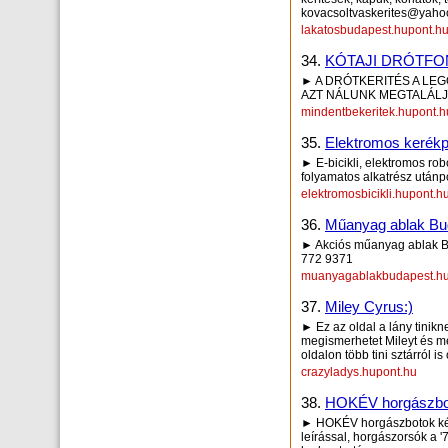
kovacsoltvaskerites@yah
lakatosbudapest.hupont.h
34.
KÓTAJI DRÓTFO
► A DRÓTKERITÉS A LEG
AZT NÁLUNK MEGTALÁLJA 
mindentbekeritek.hupont.h
35.
Elektromos kerékp
► E-bicikli, elektromos ro
folyamatos alkatrész utánpó
elektromosbicikli.hupont.h
36.
Műanyag ablak Bud
► Akciós műanyag ablak Bu
772 9371
muanyagablakbudapest.hu
37.
Miley Cyrus:)
► Ez az oldal a lány tinik
megismerhetet Mileyt és m
oldalon több tini sztárról 
crazyladys.hupont.hu
38.
HOKÉV horgászbot
► HOKÉV horgászbotok képe
leírással, horgászorsók a '