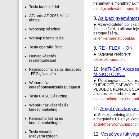
néhányan elmondhatnak m
Tesla tartós bérlet
mindigvantovabb.hupont.h
AZzardo AZ-2067 Mil fali
8.
Az igazi gyémántot 
lámpa
► Az erkölcstelen politika
felütni a fejét, a pillanat 
Webshop készítés
befogadására...
Weblap üzemeltetés
jellem-ismeret.hupont.hu
Tesla operatív lízing
9.
RE - FLEXI - OK
► "Ágyúval verébre?!"
Honlap készítés
reflexiok.hupont.hu
részletfizetéssel
10.
MaTi-CaR Alkat
Keresőoptimalizálás Budapest
: FÉG gázkazán
MISKOLCON...
► Új, utángyártott alkatr
Webáruház
CHEVROET, DAEWOO, FIAT
keresőoptimalizálás Budapest
PEUGEOT, RENAULT, SEAT,
alkatrészek elérhető áron..
Tesla CASCO és lízing
maticar-alkatreszek.hupon
Webáruház készítés és
11.
Angol nyelvkönyv -
keresőmarketing
► Sokszor belefogtál már 
Keresőmarketing és
a megoldás! Ez a nyelvköny
keresőmarketinges
angol-nyelvkonyv.hupont.
Tesla vásárlás
12.
Veszélyes fakivág
Magyarországon