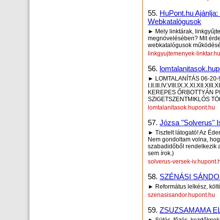
55.
HuPont.hu Ajánlja
Webkatalógusok
► Mely linktárak, linkgyűj
megnövelésében? Mit érdem
webkatalógusok működésé
linkgyujtemenyek-linktar.h
56.
lomtalanitasok.hup
► LOMTALANÍTÁS 06-20-
I.II.III.IV.VIII.IX.X.XI.XII.
KEREPES ŐRBOTTYÁN P
SZIGETSZENTMIKLÓS TÖ
lomtalanitasok.hupont.hu
57.
Józsa "Solverus" Is
► Tisztelt látogató! Az Éd
Nem gondoltam volna, hogy
szabadidőből rendelkezik 
sem írok.)
solverus-versek-iv.hupont.
58.
SZÉNÁSI SÁNDOR
► Református lelkész, költ
szenasisandor.hupont.hu
59.
ZSUZSAMAMA E