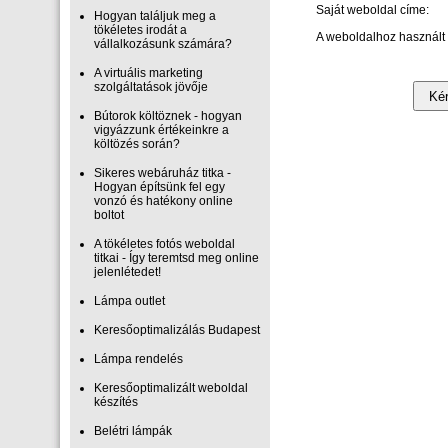
Saját weboldal címe:
Hogyan találjuk meg a
tökéletes irodát a
A weboldalhoz használt 
vállalkozásunk számára?
A virtuális marketing
szolgáltatások jövője
Bútorok költöznek - hogyan
vigyázzunk értékeinkre a
költözés során?
Sikeres webáruház titka -
Hogyan építsünk fel egy
vonzó és hatékony online
boltot
A tökéletes fotós weboldal
titkai - Így teremtsd meg online
jelenlétedet!
Lámpa outlet
Keresőoptimalizálás Budapest
Lámpa rendelés
Keresőoptimalizált weboldal
készítés
Belétri lámpák