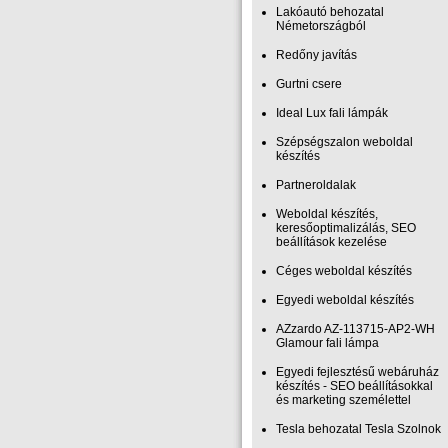
Lakóautó behozatal
Németországból
Redőny javítás
Gurtni csere
Ideal Lux fali lámpák
Szépségszalon weboldal
készítés
Partneroldalak
Weboldal készítés,
keresőoptimalizálás, SEO
beállítások kezelése
Céges weboldal készítés
Egyedi weboldal készítés
AZzardo AZ-113715-AP2-WH
Glamour fali lámpa
Egyedi fejlesztésű webáruház
készítés - SEO beállításokkal
és marketing személettel
Tesla behozatal Tesla Szolnok