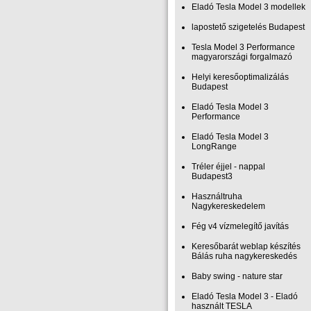
Eladó Tesla Model 3 modellek
lapostető szigetelés Budapest
Tesla Model 3 Performance
magyarországi forgalmazó
Helyi keresőoptimalizálás
Budapest
Eladó Tesla Model 3
Performance
Eladó Tesla Model 3
LongRange
Tréler éjjel - nappal
Budapest3
Használtruha
Nagykereskedelem
Fég v4 vízmelegítő javítás
Keresőbarát weblap készítés
Bálás ruha nagykereskedés
Baby swing - nature star
Eladó Tesla Model 3 - Eladó
használt TESLA