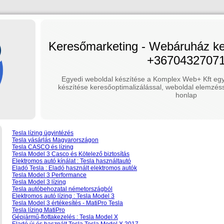
Keresőmarketing - Webáruház ker
+3670432707
Egyedi weboldal készítése a Komplex Web+ Kft egy
készítése keresőoptimalizálással, weboldal elemzéss
honlap
Tesla lízing ügyintézés
Tesla vásárlás Magyarországon
Tesla CASCO és lízing
Tesla Model 3 Casco és Kötelező biztosítás
Elektromos autó kínálat : Tesla használtautó
Eladó Tesla : Eladó használt elektromos autók
Tesla Model 3 Performance
Tesla Model 3 lízing
Tesla autóbehozatal németországból
Elektromos autó lízing : Tesla Model 3
Tesla Model 3 értékesítés - MatiPro Tesla
Tesla lízing MatiPro
Gépjármű-flottakezelés : Tesla Model X