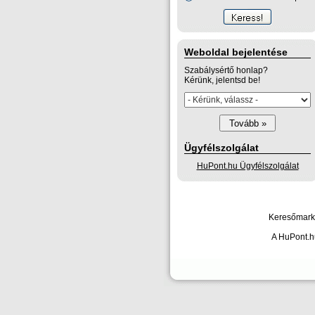
Weboldal bejelentése
Szabálysértő honlap?
Kérünk, jelentsd be!
Ügyfélszolgálat
HuPont.hu Ügyfélszolgálat
Keresőmarke
A HuPont.hu