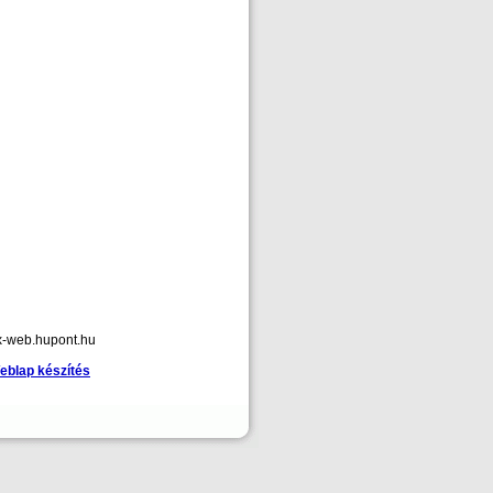
x-web.hupont.hu
eblap készítés