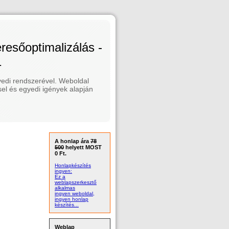
esőoptimalizálás -
1
edi rendszerével. Weboldal
el és egyedi igények alapján
A honlap ára
78
500
helyett MOST
0 Ft.
Honlapkészítés
ingyen:
Ez a
weblapszerkesztő
alkalmas
ingyen weboldal,
ingyen honlap
készítés...
Weblap