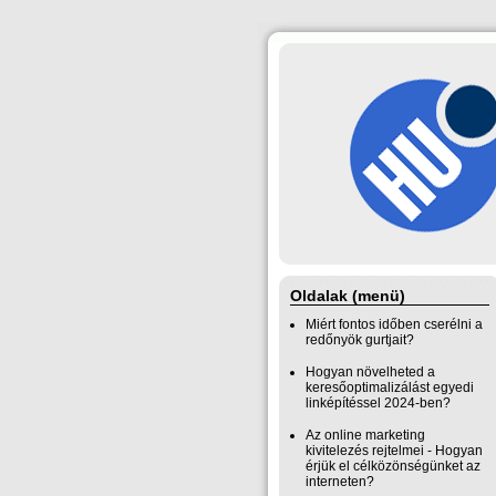
Oldalak (menü)
Miért fontos időben cserélni a
redőnyök gurtjait?
Hogyan növelheted a
keresőoptimalizálást egyedi
linképítéssel 2024-ben?
Az online marketing
kivitelezés rejtelmei - Hogyan
érjük el célközönségünket az
interneten?