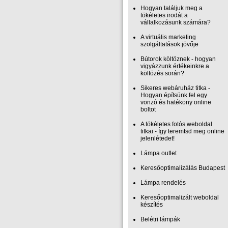
Hogyan találjuk meg a
tökéletes irodát a
vállalkozásunk számára?
A virtuális marketing
szolgáltatások jövője
Bútorok költöznek - hogyan
vigyázzunk értékeinkre a
költözés során?
Sikeres webáruház titka -
Hogyan építsünk fel egy
vonzó és hatékony online
boltot
A tökéletes fotós weboldal
titkai - Így teremtsd meg online
jelenlétedet!
Lámpa outlet
Keresőoptimalizálás Budapest
Lámpa rendelés
Keresőoptimalizált weboldal
készítés
Belétri lámpák