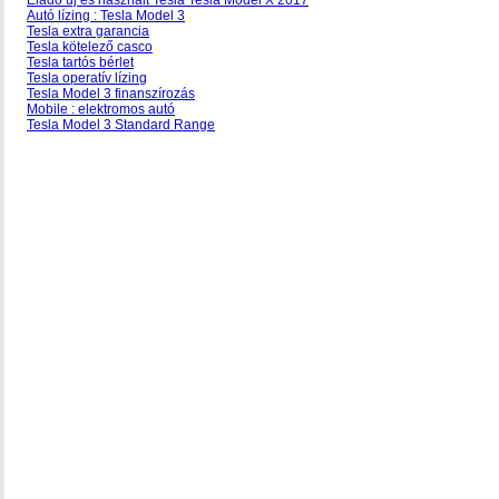
Eladó új és használt Tesla Tesla Model X 2017
Autó lízing : Tesla Model 3
Tesla extra garancia
Tesla kötelező casco
Tesla tartós bérlet
Tesla operatív lízing
Tesla Model 3 finanszírozás
Mobile : elektromos autó
Tesla Model 3 Standard Range