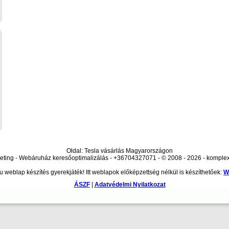
Oldal: Tesla vásárlás Magyarországon
ting - Webáruház keresőoptimalizálás - +36704327071 - © 2008 - 2026 - komple
 weblap készítés gyerekjáték! Itt weblapok előképzettség nélkül is készíthetőek:
W
ÁSZF
|
Adatvédelmi Nyilatkozat