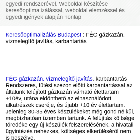
egyedi rendszerével. Weboldal készítése
keresőoptimalizálással, weboldal elemzéssel és
egyedi igények alapján honlap
Keresőoptimalizálás Budapest
: FÉG gázkazán,
vízmelegítő javítás, karbantartás
FÉG gázkazán, vízmelegítő javítás
, karbantartás
Rendszeres, fűtési szezon előtti karbantartással az
általunk felújított gázkazán várható élettartam
+10év, utána eldönthető az elhasználódott
alkatrészek cseréje, és újabb +10 év élettartam.
Jelenleg 30-35 éves készülékeket még gond nélkül,
megbízhatóan üzemben tartunk. A felújítás költsége
töredéke egy új készülék felszerelésének, a hivatali
ügyintézés nehézkes, költséges elkerüléséről nem
is beszélve.