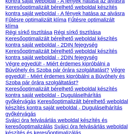
kontra saját weboldal - A fények hatása az alvásra
Keresőoptimalizált bérelhető weboldal készítés
kontra saját weboldal - A fények hatása az alvásra
Fűtésre optimalizált klíma
Fűtésre optimalizált
klíma
Régi sírkő tisztítása
Régi sírkő tisztítása
Keresőoptimalizált bérelhető weboldal készítés
kontra saját weboldal - 2DIN fejegység
Keresőoptimalizált bérelhető weboldal készítés
kontra saját weboldal - 2DIN fejegység
Végre egyedül! - Miért érdemes kipróbálni a
Búvóhely és Szoba pár órára szolgáltatást?
Végre
egyedül! - Miért érdemes kipróbálni a Búvóhely és
Szoba pár órára szolgáltatást?
Keresőoptimalizált bérelhető weboldal készítés
kontra saját weboldal - Duguláselhárítás
győkérvágás
Keresőoptimalizált bérelhető weboldal
készítés kontra saját weboldal - Duguláselhárítás
győkérvágás
Svájci óra felvásárlás weboldal készítés és
keresőoptimalizálás
Svájci óra felvásárlás weboldal
készítés és keresőoptimalizálás