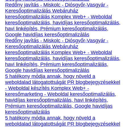
Redőny javítás - Miskolc - Diósgyőr-Vasgyár -
Keresőoptimalizálás Webáruház
keresőoptimalizálás Komplex Web+ - Weboldal
keresőoptimalizálás, havidíjas keresőoptimalizálás,
havi linképítés, Prémium keresőoptimalizálás,
Google havidíjas keresőoptimalizálás
Redőny javítás - Miskolc - Diósgyőr-Vasgyár -
Keresőoptimalizálás Webáruház
keresőoptimalizálás Komplex Web+ - Weboldal
keresőoptimalizálás, havidíjas keresőoptimalizálás,
havi linképítés, Prémium keresőoptimalizálás,
Google havidíjas keresőoptimalizálás
5 hatékony módja annak, hogy növeld a
weboldalad látogatottságát PR blogbejegyzésekkel
- Weboldal készítés Komplex Web+ -
keresőmarketing - Weboldal keresőoptimalizálás,
havidíjas keresőoptimalizálás, havi linképítés,
Prémium keresőoptimalizálás, Google havidíjas
keresőoptimalizálás
5 hatékony módja annak, hogy növeld a
weboldalad látogatottságát PR blogbejegyzésekkel