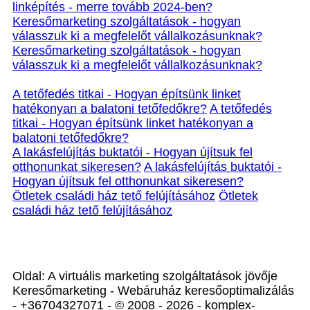
linképítés - merre tovább 2024-ben?
Keresőmarketing szolgáltatások - hogyan
válasszuk ki a megfelelőt vállalkozásunknak?
Keresőmarketing szolgáltatások - hogyan
válasszuk ki a megfelelőt vállalkozásunknak?
A tetőfedés titkai - Hogyan építsünk linket
hatékonyan a balatoni tetőfedőkre?
A tetőfedés
titkai - Hogyan építsünk linket hatékonyan a
balatoni tetőfedőkre?
A lakásfelújítás buktatói - Hogyan újítsuk fel
otthonunkat sikeresen?
A lakásfelújítás buktatói -
Hogyan újítsuk fel otthonunkat sikeresen?
Ötletek családi ház tető felújításához
Ötletek
családi ház tető felújításához
Oldal: A virtuális marketing szolgáltatások jövője
Keresőmarketing - Webáruház keresőoptimalizálás
- +36704327071 - © 2008 - 2026 - komplex-