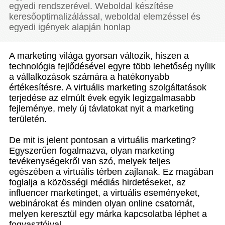
egyedi rendszerével. Weboldal készítése
keresőoptimalizálással, weboldal elemzéssel és
egyedi igények alapján honlap
A marketing világa gyorsan változik, hiszen a
technológia fejlődésével egyre több lehetőség nyílik
a vállalkozások számára a hatékonyabb
értékesítésre. A virtuális marketing szolgáltatások
terjedése az elmúlt évek egyik legizgalmasabb
fejleménye, mely új távlatokat nyit a marketing
területén.
De mit is jelent pontosan a virtuális marketing?
Egyszerűen fogalmazva, olyan marketing
tevékenységekről van szó, melyek teljes
egészében a virtuális térben zajlanak. Ez magában
foglalja a közösségi médiás hirdetéseket, az
influencer marketinget, a virtuális eseményeket,
webinárokat és minden olyan online csatornát,
melyen keresztül egy márka kapcsolatba léphet a
fogyasztóival.