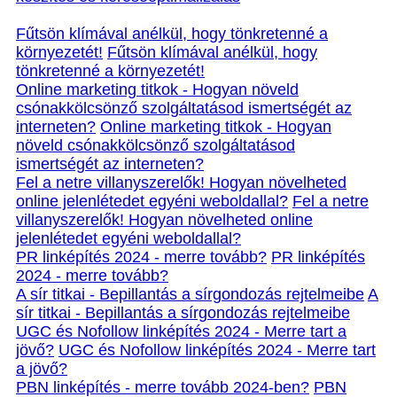
Fűtsön klímával anélkül, hogy tönkretenné a
környezetét!
Fűtsön klímával anélkül, hogy
tönkretenné a környezetét!
Online marketing titkok - Hogyan növeld
csónakkölcsönző szolgáltatásod ismertségét az
interneten?
Online marketing titkok - Hogyan
növeld csónakkölcsönző szolgáltatásod
ismertségét az interneten?
Fel a netre villanyszerelők! Hogyan növelheted
online jelenlétedet egyéni weboldallal?
Fel a netre
villanyszerelők! Hogyan növelheted online
jelenlétedet egyéni weboldallal?
PR linképítés 2024 - merre tovább?
PR linképítés
2024 - merre tovább?
A sír titkai - Bepillantás a sírgondozás rejtelmeibe
A
sír titkai - Bepillantás a sírgondozás rejtelmeibe
UGC és Nofollow linképítés 2024 - Merre tart a
jövő?
UGC és Nofollow linképítés 2024 - Merre tart
a jövő?
PBN linképítés - merre tovább 2024-ben?
PBN