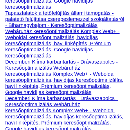
keresőoptimalizálás, Google havidíjas
keresőoptimalizálás
Tapasztalatok a tetőfelújítás állami támogatás -
palatető felújítása cserepeslemezzel szolgáltatásról
- Biharnagybajom - Keresőoptimalizálás
Webáruház keresőoptimalizálás Komplex Web+ -
Weboldal keresőoptimalizálás, havidíjas
keresőoptimalizálás, havi linképítés, Prémium
keresőoptimalizálás, Google havidíjas
keresőoptimalizálás
Decemberi Klíma karbantartás - Drávaszabolcs -
Keresőoptimalizálás Webáruház
keresőoptimalizálás Komplex Web+ - Weboldal
keresőoptimalizálás, havidíjas keresőoptimalizálás,
havi linképítés, Prémium keresőoptimalizálás,
Google havidíjas keresőoptimalizálás
Decemberi Klíma karbantartás - Drávaszabolcs -
Keresőoptimalizálás Webáruház
keresőoptimalizálás Komplex Web+ - Weboldal
keresőoptimalizálás, havidíjas keresőoptimalizálás,
havi linképítés, Prémium keresőoptimalizálás,
Google havidíjas keresőoptimalizálás