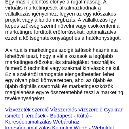
Egy másik jelentős előnye a rugalmasság. A
virtuális marketingesek alkalmazkodnak a
vállalkozás igényeihez, legyen az egy időszakos
projekt vagy állandó megbízás. A vállalkozás így
képes szükség szerint növelni vagy csökkenteni a
marketingre fordított erőforrásokat, optimalizálva
ezzel a költséghatékonyságot és a hatékonyságot.
A virtuális marketinges szolgáltatások használata
lehetővé teszi, hogy a vállalkozások a legújabb
marketingeszközöket és stratégiákat használják
felmerülő technikai vagy szakmai kihívások nélkül.
Ez a szakértői támogatás elengedhetetlen lehet
egy olyan piaci környezetben, ahol az újabb és
újabb digitális csatornák és marketingeszközök
megjelenése egyre összetettebbé teszi a marketing
tevékenységeket.
Vízvezeték szerelő Vízszerelés Vízszerelő Gyakran
ismételt kérdések - Budapest - Kúttó -
Keresőoptimalizálás Webáruház
keresőoptimalizálás Komplex Web+ - Weboldal