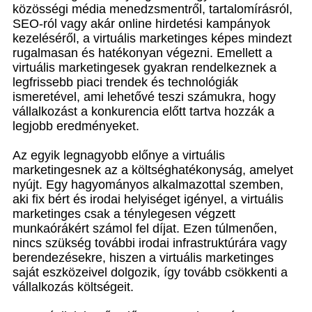
közösségi média menedzsmentről, tartalomírásról,
SEO-ról vagy akár online hirdetési kampányok
kezeléséről, a virtuális marketinges képes mindezt
rugalmasan és hatékonyan végezni. Emellett a
virtuális marketingesek gyakran rendelkeznek a
legfrissebb piaci trendek és technológiák
ismeretével, ami lehetővé teszi számukra, hogy
vállalkozást a konkurencia előtt tartva hozzák a
legjobb eredményeket.
Az egyik legnagyobb előnye a virtuális
marketingesnek az a költséghatékonyság, amelyet
nyújt. Egy hagyományos alkalmazottal szemben,
aki fix bért és irodai helyiséget igényel, a virtuális
marketinges csak a ténylegesen végzett
munkaórákért számol fel díjat. Ezen túlmenően,
nincs szükség további irodai infrastruktúrára vagy
berendezésekre, hiszen a virtuális marketinges
saját eszközeivel dolgozik, így tovább csökkenti a
vállalkozás költségeit.