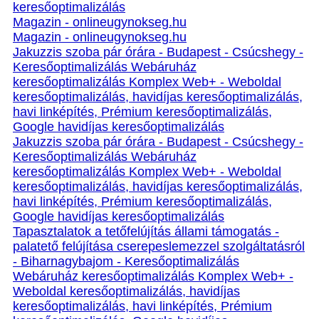
keresőoptimalizálás
Magazin - onlineugynokseg.hu
Magazin - onlineugynokseg.hu
Jakuzzis szoba pár órára - Budapest - Csúcshegy -
Keresőoptimalizálás Webáruház
keresőoptimalizálás Komplex Web+ - Weboldal
keresőoptimalizálás, havidíjas keresőoptimalizálás,
havi linképítés, Prémium keresőoptimalizálás,
Google havidíjas keresőoptimalizálás
Jakuzzis szoba pár órára - Budapest - Csúcshegy -
Keresőoptimalizálás Webáruház
keresőoptimalizálás Komplex Web+ - Weboldal
keresőoptimalizálás, havidíjas keresőoptimalizálás,
havi linképítés, Prémium keresőoptimalizálás,
Google havidíjas keresőoptimalizálás
Tapasztalatok a tetőfelújítás állami támogatás -
palatető felújítása cserepeslemezzel szolgáltatásról
- Biharnagybajom - Keresőoptimalizálás
Webáruház keresőoptimalizálás Komplex Web+ -
Weboldal keresőoptimalizálás, havidíjas
keresőoptimalizálás, havi linképítés, Prémium