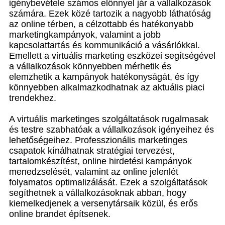
igénybevétele számos előnnyel jár a vállalkozások
számára. Ezek közé tartozik a nagyobb láthatóság
az online térben, a célzottabb és hatékonyabb
marketingkampányok, valamint a jobb
kapcsolattartás és kommunikáció a vásárlókkal.
Emellett a virtuális marketing eszközei segítségével
a vállalkozások könnyebben mérhetik és
elemzhetik a kampányok hatékonyságát, és így
könnyebben alkalmazkodhatnak az aktuális piaci
trendekhez.
A virtuális marketinges szolgáltatások rugalmasak
és testre szabhatóak a vállalkozások igényeihez és
lehetőségeihez. Professzionális marketinges
csapatok kínálhatnak stratégiai tervezést,
tartalomkészítést, online hirdetési kampányok
menedzselését, valamint az online jelenlét
folyamatos optimalizálását. Ezek a szolgáltatások
segíthetnek a vállalkozásoknak abban, hogy
kiemelkedjenek a versenytársaik közül, és erős
online brandet építsenek.