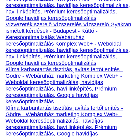
keresőoptimalizálás, havidíjas keresőoptimalizálás,
havi linképítés, Prémium keresőoptimalizálás,
Google havidíjas keresőoptimalizálás
Vízvezeték szerelő Vízszerelés Vízszerelő Gyakran
ismételt kérdések - Budapest - Kúttó -
Keresőoptimalizálás Webáruház
keresőoptimalizálás Komplex Web+ - Weboldal
keresőoptimalizálás, havidíjas keresőoptimalizálás,
havi linképítés, Prémium keresőoptimalizálás,
Google havidíjas keresőoptimalizálás
Klíma karbantartás tisztítás javítás fertőtlenítés -
Gödre - Webáruház marketing Komplex Web+ -
Weboldal keresőoptimalizálás, havidíjas
keresőoptimalizálás, havi linképítés, Prémium
keresőoptimalizálás, Google havidíjas
keresőoptimalizálás
Klíma karbantartás tisztítás javítás fertőtlenítés -
Gödre - Webáruház marketing Komplex Web+ -
Weboldal keresőoptimalizálás, havidíjas
keresőoptimalizálás, havi linképítés, Prémium
keresőoptimalizálás, Google havidíjas