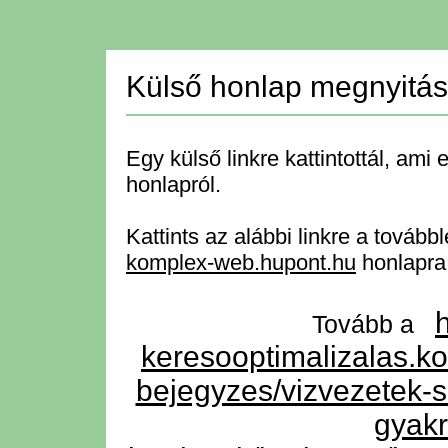
Külső honlap megnyitá
Egy külső linkre kattintottál, ami 
honlapról.
Kattints az alábbi linkre a tovább
komplex-web.hupont.hu
honlapra
Tovább a
keresooptimalizalas.k
bejegyzes/vizvezetek-s
gyakr