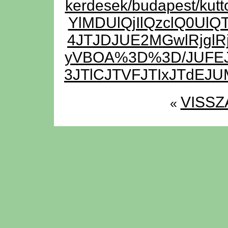
kerdesek/budapest/ku
YlMDUlQjIlQzclQ0Ul
4JTJDJUE2MGwlRjglR
yVBOA%3D%3D/JUFEJ
3JTlCJTVFJTIxJTdE
VISSZ
«