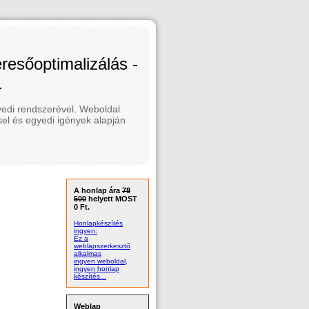
esőoptimalizálás -
1
edi rendszerével. Weboldal
el és egyedi igények alapján
A honlap ára
78
500
helyett MOST
0 Ft.
Honlapkészítés
ingyen:
Ez a
weblapszerkesztő
alkalmas
ingyen weboldal,
ingyen honlap
készítés...
Weblap