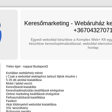
Keresőmarketing - Webáruház ker
+3670432707
Egyedi weboldal készítése a Komplex Web+ Kft egy
készítése keresőoptimalizálással, weboldal elemzéss
honlap
Tréler éjjel - nappal Budapest3
Korlátlan webtárhely méret.
( Csak a weboldal weblaphoz tartozó fájlok részére )
5-35 db aloldal kialakítása
Mobil / tablet verzió
Keresőbarát kialakítás
Keresőoptimalizálás beállítások elvégzése
Online marketing beállítások elvégzése
Felhasználóbarát kaialíktása
Favikon
Akár többnyelvű weboldal kialakítása
SSL tanúsítvány
Biztonsági mentés