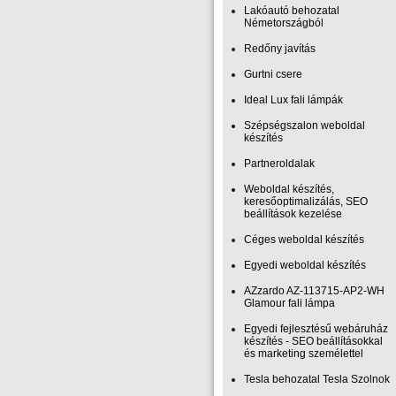
Lakóautó behozatal
Németországból
Redőny javítás
Gurtni csere
Ideal Lux fali lámpák
Szépségszalon weboldal
készítés
Partneroldalak
Weboldal készítés,
keresőoptimalizálás, SEO
beállítások kezelése
Céges weboldal készítés
Egyedi weboldal készítés
AZzardo AZ-113715-AP2-WH
Glamour fali lámpa
Egyedi fejlesztésű webáruház
készítés - SEO beállításokkal
és marketing személettel
Tesla behozatal Tesla Szolnok