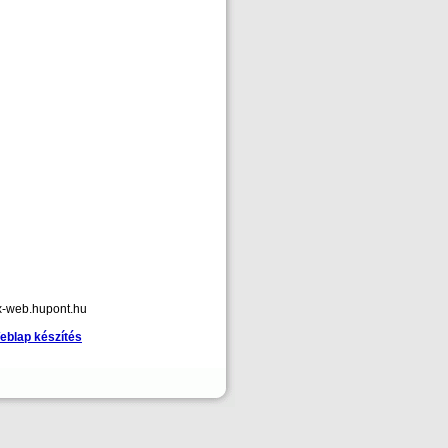
x-web.hupont.hu
eblap készítés