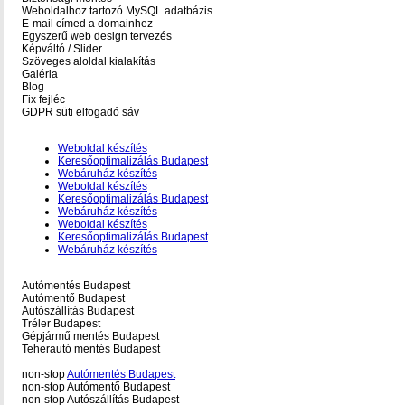
Weboldalhoz tartozó MySQL adatbázis
E-mail címed a domainhez
Egyszerű web design tervezés
Képváltó / Slider
Szöveges aloldal kialakítás
Galéria
Blog
Fix fejléc
GDPR süti elfogadó sáv
Weboldal készítés
Keresőoptimalizálás Budapest
Webáruház készítés
Weboldal készítés
Keresőoptimalizálás Budapest
Webáruház készítés
Weboldal készítés
Keresőoptimalizálás Budapest
Webáruház készítés
Autómentés Budapest
Autómentő Budapest
Autószállítás Budapest
Tréler Budapest
Gépjármű mentés Budapest
Teherautó mentés Budapest
non-stop
Autómentés Budapest
non-stop Autómentő Budapest
non-stop Autószállítás Budapest