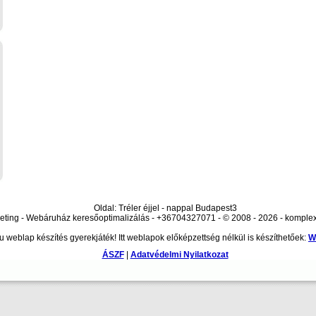
Oldal: Tréler éjjel - nappal Budapest3
ting - Webáruház keresőoptimalizálás - +36704327071 - © 2008 - 2026 - komple
 weblap készítés gyerekjáték! Itt weblapok előképzettség nélkül is készíthetőek:
W
ÁSZF
|
Adatvédelmi Nyilatkozat