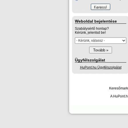
Weboldal bejelentése
Szabálysértő honlap?
Kérünk, jelentsd be!
Ügyfélszolgálat
HuPont.hu Ügyfélszolgálat
Keresőmarke
A HuPont.hu