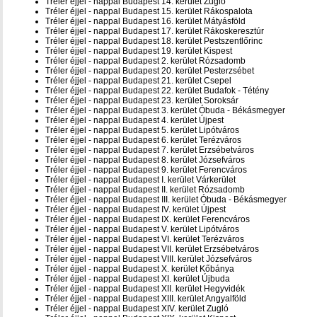
Tréler éjjel - nappal Budapest 14. kerület Zugló
Tréler éjjel - nappal Budapest 15. kerület Rákospalota
Tréler éjjel - nappal Budapest 16. kerület Mátyásföld
Tréler éjjel - nappal Budapest 17. kerület Rákoskeresztúr
Tréler éjjel - nappal Budapest 18. kerület Pestszentlőrinc
Tréler éjjel - nappal Budapest 19. kerület Kispest
Tréler éjjel - nappal Budapest 2. kerület Rózsadomb
Tréler éjjel - nappal Budapest 20. kerület Pesterzsébet
Tréler éjjel - nappal Budapest 21. kerület Csepel
Tréler éjjel - nappal Budapest 22. kerület Budafok - Tétény
Tréler éjjel - nappal Budapest 23. kerület Soroksár
Tréler éjjel - nappal Budapest 3. kerület Óbuda - Békásmegyer
Tréler éjjel - nappal Budapest 4. kerület Újpest
Tréler éjjel - nappal Budapest 5. kerület Lipótváros
Tréler éjjel - nappal Budapest 6. kerület Terézváros
Tréler éjjel - nappal Budapest 7. kerület Erzsébetváros
Tréler éjjel - nappal Budapest 8. kerület Józsefváros
Tréler éjjel - nappal Budapest 9. kerület Ferencváros
Tréler éjjel - nappal Budapest I. kerület Várkerület
Tréler éjjel - nappal Budapest II. kerület Rózsadomb
Tréler éjjel - nappal Budapest III. kerület Óbuda - Békásmegyer
Tréler éjjel - nappal Budapest IV. kerület Újpest
Tréler éjjel - nappal Budapest IX. kerület Ferencváros
Tréler éjjel - nappal Budapest V. kerület Lipótváros
Tréler éjjel - nappal Budapest VI. kerület Terézváros
Tréler éjjel - nappal Budapest VII. kerület Erzsébetváros
Tréler éjjel - nappal Budapest VIII. kerület Józsefváros
Tréler éjjel - nappal Budapest X. kerület Kőbánya
Tréler éjjel - nappal Budapest XI. kerület Újbuda
Tréler éjjel - nappal Budapest XII. kerület Hegyvidék
Tréler éjjel - nappal Budapest XIII. kerület Angyalföld
Tréler éjjel - nappal Budapest XIV. kerület Zugló