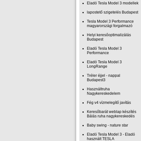
Eladó Tesla Model 3 modellek
lapostető szigetelés Budapest
Tesla Model 3 Performance
magyarországi forgalmazó
Helyi keresőoptimalizálás
Budapest
Eladó Tesla Model 3
Performance
Eladó Tesla Model 3
LongRange
Tréler éjjel - nappal
Budapest3
Használtruha
Nagykereskedelem
Fég v4 vízmelegítő javítás
Keresőbarát weblap készítés
Bálás ruha nagykereskedés
Baby swing - nature star
Eladó Tesla Model 3 - Eladó
használt TESLA