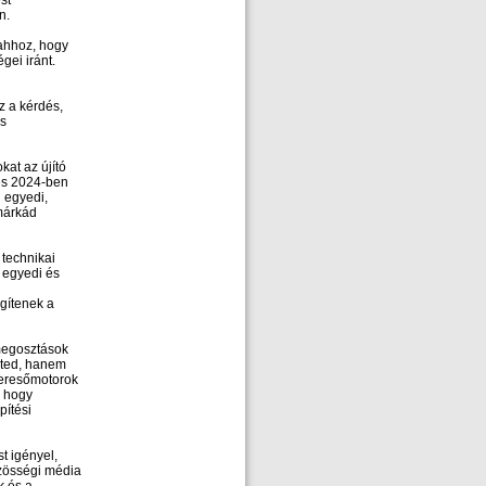
st
n.
 ahhoz, hogy
gei iránt.
z a kérdés,
és
kat az újító
tés 2024-ben
 egyedi,
 márkád
 technikai
 egyedi és
gítenek a
 megosztások
eted, hanem
 keresőmotorok
, hogy
pítési
t igényel,
zösségi média