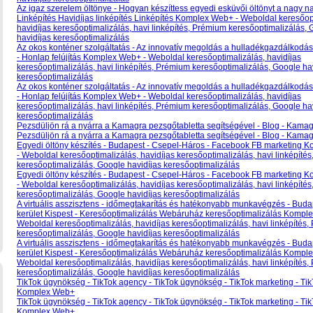
Az igaz szerelem öltönye - Hogyan készíttess egyedi esküvői öltönyt a nagy na
Linképítés Havidíjas linképítés Linképítés Komplex Web+ - Weboldal keresőop
havidíjas keresőoptimalizálás, havi linképítés, Prémium keresőoptimalizálás,
havidíjas keresőoptimalizálás
Az okos konténer szolgáltatás - Az innovatív megoldás a hulladékgazdálkodá
- Honlap felújítás Komplex Web+ - Weboldal keresőoptimalizálás, havidíjas
keresőoptimalizálás, havi linképítés, Prémium keresőoptimalizálás, Google ha
keresőoptimalizálás
Az okos konténer szolgáltatás - Az innovatív megoldás a hulladékgazdálkodá
- Honlap felújítás Komplex Web+ - Weboldal keresőoptimalizálás, havidíjas
keresőoptimalizálás, havi linképítés, Prémium keresőoptimalizálás, Google ha
keresőoptimalizálás
Pezsdüljön rá a nyárra a Kamagra pezsgőtabletta segítségével - Blog - Kama
Pezsdüljön rá a nyárra a Kamagra pezsgőtabletta segítségével - Blog - Kama
Egyedi öltöny készítés - Budapest - Csepel-Háros - Facebook FB marketing
- Weboldal keresőoptimalizálás, havidíjas keresőoptimalizálás, havi linképíté
keresőoptimalizálás, Google havidíjas keresőoptimalizálás
Egyedi öltöny készítés - Budapest - Csepel-Háros - Facebook FB marketing
- Weboldal keresőoptimalizálás, havidíjas keresőoptimalizálás, havi linképíté
keresőoptimalizálás, Google havidíjas keresőoptimalizálás
A virtuális asszisztens - időmegtakarítás és hatékonyabb munkavégzés - Budap
kerület Kispest - Keresőoptimalizálás Webáruház keresőoptimalizálás Kompl
Weboldal keresőoptimalizálás, havidíjas keresőoptimalizálás, havi linképítés
keresőoptimalizálás, Google havidíjas keresőoptimalizálás
A virtuális asszisztens - időmegtakarítás és hatékonyabb munkavégzés - Budap
kerület Kispest - Keresőoptimalizálás Webáruház keresőoptimalizálás Kompl
Weboldal keresőoptimalizálás, havidíjas keresőoptimalizálás, havi linképítés
keresőoptimalizálás, Google havidíjas keresőoptimalizálás
TikTok ügynökség - TikTok agency - TikTok ügynökség - TikTok marketing - Tik
Komplex Web+
TikTok ügynökség - TikTok agency - TikTok ügynökség - TikTok marketing - Tik
Komplex Web+