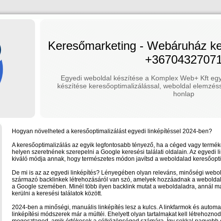
Keresőmarketing - Webáruház ker
+3670432707
Egyedi weboldal készítése a Komplex Web+ Kft egy
készítése keresőoptimalizálással, weboldal elemzéss
honlap
Hogyan növelheted a keresőoptimalizálást egyedi linképítéssel 2024-ben?
A keresőoptimalizálás az egyik legfontosabb tényező, ha a céged vagy termék
helyen szeretnének szerepelni a Google keresési találati oldalain. Az egyedi l
kiváló módja annak, hogy természetes módon javítsd a weboldalad keresőopti
De mi is az az egyedi linképítés? Lényegében olyan releváns, minőségi webol
származó backlinkek létrehozásáról van szó, amelyek hozzáadnak a webolda
a Google szemében. Minél több ilyen backlink mutat a weboldaladra, annál 
kerülni a keresési találatok között.
2024-ben a minőségi, manuális linképítés lesz a kulcs. A linkfarmok és automat
linképítési módszerek már a múltéi. Ehelyett olyan tartalmakat kell létrehoznod