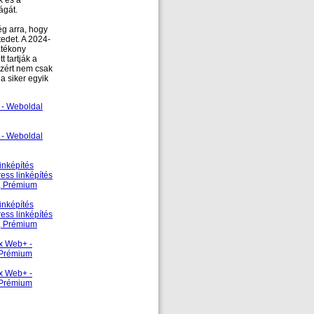
k és a
ágát.
ég arra, hogy
edet. A 2024-
atékony
 tartják a
ezért nem csak
a siker egyik
 - Weboldal
 - Weboldal
Linképítés
ss linképítés
s, Prémium
Linképítés
ss linképítés
s, Prémium
ex Web+ -
, Prémium
ex Web+ -
, Prémium