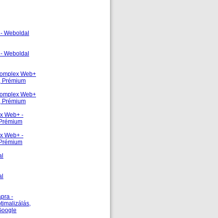
 - Weboldal
 - Weboldal
 Komplex Web+
s, Prémium
 Komplex Web+
s, Prémium
ex Web+ -
, Prémium
ex Web+ -
, Prémium
al
al
pra -
timalizálás,
 Google