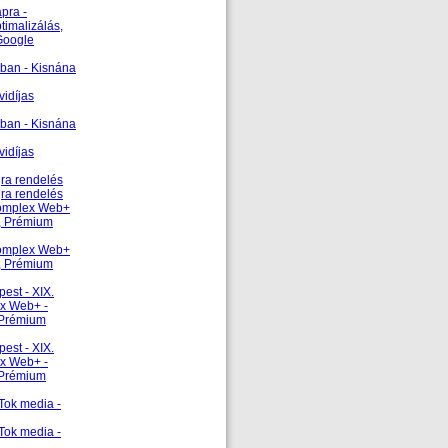
pra -
timalizálás,
 Google
sban - Kisnána
vidíjas
sban - Kisnána
vidíjas
gra rendelés
gra rendelés
 Komplex Web+
s, Prémium
 Komplex Web+
s, Prémium
est - XIX.
ex Web+ -
, Prémium
est - XIX.
ex Web+ -
, Prémium
Tok media -
Tok media -