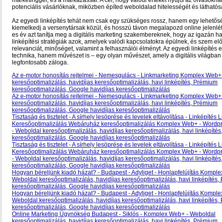
marketinggel, és a márkázással. A cél, hogy valódi értéket nyújts az olvasókna
potenciális vásárlóknak, miközben építed weboldalad hitelességét és láthatós
Az egyedi linképítés tehát nem csak egy szükséges rossz, hanem egy lehetős
kiemelkedj a versenytársak közül, és hosszú távon megalapozd online jelenlét
es év azt tanítja meg a digitális marketing szakembereknek, hogy az igazán h
linképítési stratégiák azok, amelyek valódi kapcsolatokra épülnek, és szem előtt
relevanciát, minőséget, valamint a felhasználói élményt. Az egyedi linképítés 
technika, hanem művészet is – egy olyan művészet, amely a digitális világban 
legfontosabb záloga.
Az e-motor honosítás rejtelmei - Nemesgulács - Linkmarketing Komplex Web+
keresőoptimalizálás, havidíjas keresőoptimalizálás, havi linképítés, Prémium
keresőoptimalizálás, Google havidíjas keresőoptimalizálás
Az e-motor honosítás rejtelmei - Nemesgulács - Linkmarketing Komplex Web+
keresőoptimalizálás, havidíjas keresőoptimalizálás, havi linképítés, Prémium
keresőoptimalizálás, Google havidíjas keresőoptimalizálás
Tisztaság és tisztelet - A sírhely lesöprése és levelek eltávolítása - Linképítés 
Keresőoptimalizálás Webáruház keresőoptimalizálás Komplex Web+ - Wordpre
- Weboldal keresőoptimalizálás, havidíjas keresőoptimalizálás, havi linképíté
keresőoptimalizálás, Google havidíjas keresőoptimalizálás
Tisztaság és tisztelet - A sírhely lesöprése és levelek eltávolítása - Linképítés 
Keresőoptimalizálás Webáruház keresőoptimalizálás Komplex Web+ - Wordpre
- Weboldal keresőoptimalizálás, havidíjas keresőoptimalizálás, havi linképíté
keresőoptimalizálás, Google havidíjas keresőoptimalizálás
Hogyan béreljünk kiadó házat? - Budapest - Adyliget - Honlapfelújítás Kompl
Weboldal keresőoptimalizálás, havidíjas keresőoptimalizálás, havi linképítés
keresőoptimalizálás, Google havidíjas keresőoptimalizálás
Hogyan béreljünk kiadó házat? - Budapest - Adyliget - Honlapfelújítás Kompl
Weboldal keresőoptimalizálás, havidíjas keresőoptimalizálás, havi linképítés
keresőoptimalizálás, Google havidíjas keresőoptimalizálás
Online Marketing Ügynökség Budapest - Siklós - Komplex Web+ - Weboldal
keresőoptimalizálás, havidíjas keresőoptimalizálás, havi linképítés, Prémium