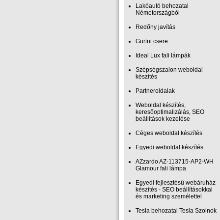
Lakóautó behozatal
Németországból
Redőny javítás
Gurtni csere
Ideal Lux fali lámpák
Szépségszalon weboldal
készítés
Partneroldalak
Weboldal készítés,
keresőoptimalizálás, SEO
beállítások kezelése
Céges weboldal készítés
Egyedi weboldal készítés
AZzardo AZ-113715-AP2-WH
Glamour fali lámpa
Egyedi fejlesztésű webáruház
készítés - SEO beállításokkal
és marketing személettel
Tesla behozatal Tesla Szolnok