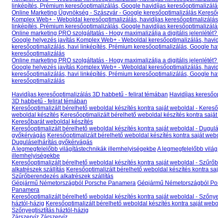
linképítés, Prémium keresőoptimalizálás, Google havidíjas keresőoptimalizálá
Online Marketing Ügynökség - Szászvár - Google keresőoptimalizálás Kereső
Komplex Web+ - Weboldal keresőoptimalizálás, havidíjas keresőoptimalizálás
linképítés, Prémium keresőoptimalizálás, Google havidíjas keresőoptimalizálá
Online marketing PRO szolgáltatás - Hogy maximalizálja a digitális jelenlétét?
Google helyezés javítás Komplex Web+ - Weboldal keresőoptimalizálás, havid
keresőoptimalizálás, havi linképítés, Prémium keresőoptimalizálás, Google ha
keresőoptimalizálás
Online marketing PRO szolgáltatás - Hogy maximalizálja a digitális jelenlétét?
Google helyezés javítás Komplex Web+ - Weboldal keresőoptimalizálás, havid
keresőoptimalizálás, havi linképítés, Prémium keresőoptimalizálás, Google ha
keresőoptimalizálás
Havidíjas keresőoptimalizálás 3D habbetű - felirat témában
Havidíjas keresőo
3D habbetű - felirat témában
Keresőoptimalizált bérelhető weboldal készítés kontra saját weboldal - Keres
weboldal készítés
Keresőoptimalizált bérelhető weboldal készítés kontra saját
Keresőbarát weboldal készítés
Keresőoptimalizált bérelhető weboldal készítés kontra saját weboldal - Dugulá
győkérvágás
Keresőoptimalizált bérelhető weboldal készítés kontra saját webo
Duguláselhárítás győkérvágás
A legmegfelelőbb világítástechnikák illemhelyiségekbe
A legmegfelelőbb világ
illemhelyiségekbe
Keresőoptimalizált bérelhető weboldal készítés kontra saját weboldal - Szűr
alkatrészek szállítás
Keresőoptimalizált bérelhető weboldal készítés kontra saj
Szűrőberendezés alkatrészek szállítás
Gépjármű Németországból Porsche Panamera
Gépjármű Németországból Po
Panamera
Keresőoptimalizált bérelhető weboldal készítés kontra saját weboldal - Szőnye
háztól-házig
Keresőoptimalizált bérelhető weboldal készítés kontra saját webo
Szőnyegtisztítás háztól-házig
Zárszervíz
Zárszervíz