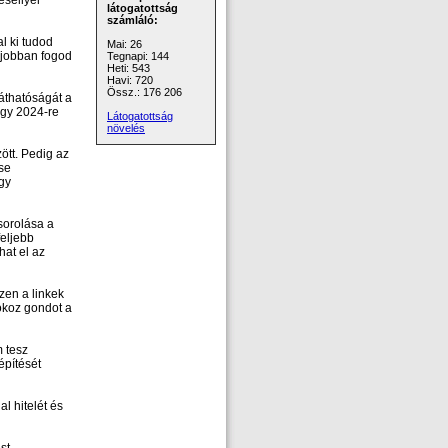
séllyel
látogatottság
számláló:
l ki tudod
Mai: 26
l jobban fogod
Tegnapi: 144
Heti: 543
Havi: 720
Össz.: 176 206
áthatóságát a
ogy 2024-re
Látogatottság
növelés
ött. Pedig az
se
gy
sorolása a
feljebb
hat el az
zen a linkek
koz gondot a
m tesz
építését
al hitelét és