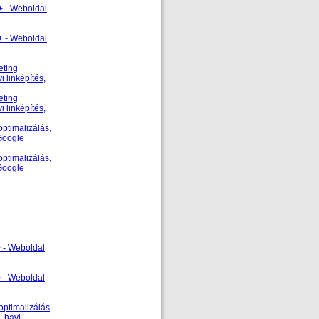
+ - Weboldal
+ - Weboldal
eting
 linképítés,
eting
 linképítés,
ptimalizálás,
 Google
ptimalizálás,
 Google
 - Weboldal
 - Weboldal
optimalizálás
, havi