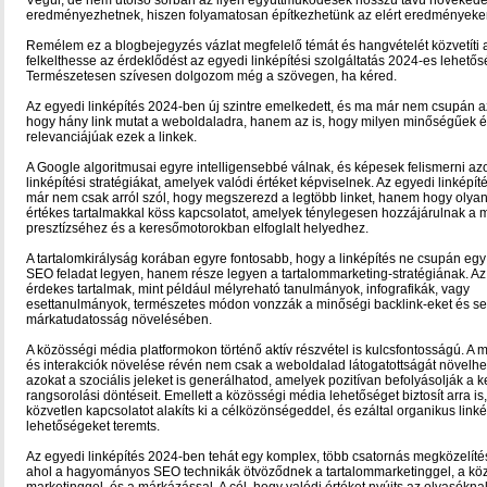
Végül, de nem utolsó sorban az ilyen együttműködések hosszú távú növekedé
eredményezhetnek, hiszen folyamatosan építkezhetünk az elért eredményeke
Remélem ez a blogbejegyzés vázlat megfelelő témát és hangvételét közvetíti
felkelthesse az érdeklődést az egyedi linképítési szolgáltatás 2024-es lehetősé
Természetesen szívesen dolgozom még a szövegen, ha kéred.
Az egyedi linképítés 2024-ben új szintre emelkedett, és ma már nem csupán a
hogy hány link mutat a weboldaladra, hanem az is, hogy milyen minőségűek 
relevanciájúak ezek a linkek.
A Google algoritmusai egyre intelligensebbé válnak, és képesek felismerni azo
linképítési stratégiákat, amelyek valódi értéket képviselnek. Az egyedi linképí
már nem csak arról szól, hogy megszerezd a legtöbb linket, hanem hogy olyan
értékes tartalmakkal köss kapcsolatot, amelyek ténylegesen hozzájárulnak a
presztízséhez és a keresőmotorokban elfoglalt helyedhez.
A tartalomkirályság korában egyre fontosabb, hogy a linképítés ne csupán egy
SEO feladat legyen, hanem része legyen a tartalommarketing-stratégiának. Az
érdekes tartalmak, mint például mélyreható tanulmányok, infografikák, vagy
esettanulmányok, természetes módon vonzzák a minőségi backlink-eket és se
márkatudatosság növelésében.
A közösségi média platformokon történő aktív részvétel is kulcsfontosságú. A
és interakciók növelése révén nem csak a weboldalad látogatottságát növelh
azokat a szociális jeleket is generálhatod, amelyek pozitívan befolyásolják a
rangsorolási döntéseit. Emellett a közösségi média lehetőséget biztosít arra is
közvetlen kapcsolatot alakíts ki a célközönségeddel, és ezáltal organikus linké
lehetőségeket teremts.
Az egyedi linképítés 2024-ben tehát egy komplex, több csatornás megközelítés
ahol a hagyományos SEO technikák ötvöződnek a tartalommarketinggel, a kö