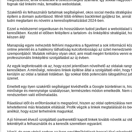
megosztanod, amik értékesek a célközönséged számára. Így sokkal nagyobb e
fognak rád linkelni más, tematikus weboldalak.
Szakértői és felhasználói tartalmak segítségével, okos social media stratégiáva
építeni a domain autoritásod. Minél több értékes backlinket gyűjtesz be, anná
tudni megtartani és növelni a keresőoptimalizálást 2024-ben.
Ezzel a módszerrel organikusan és hosszútávon tudod javítani a weboldalad l
keresőkben. Kezdd el időben felépíteni a tartalom- és linképítési stratégiád, h
készen állj!
Manapság egyre nehezebb felhívni magunkra a figyelmet a sok információ köz
online jelenlét és a hatékony láthatóság kulcsfontosságú az üzlet menedzselé
szempontjából. Mutatok néhány olyan okot, ami miatt megéri fontolóra venni e
professzionális linképítési szolgáltatást az új évben.
Az egyik legfontosabb ok az, hogy ezzel jelentősen növelhető az oldalak rang
keresőkben. A minőségi, releváns linkek építése által a szolgáltató eléri, hogy 
kerüljön az oldal a találati listákban. Így sokkal több potenciális látogatóhoz jut
üzenet.
Emellett egy ilyen szakértői segítséggel kivédhetők a Google büntetései is, his
minősége és mennyisége szabályosan, természetes módon emelkedik. Nem o
rendszerben való előrehaladás.
Ráadásul időt és erőforrásokat is megspórol, hiszen az oldal optimizálása ne
lehetetlenné más feladatok ellátását. Profik végzik a linkek megtalálását és be
anélkül, hogy ezzel terhelnénk magunkat.
A jó hírnevet élvező szolgáltató partnerektől kapott linkek tovább növelik az old
tekintélyét a felhasználók és a keresők szemében egyaránt.