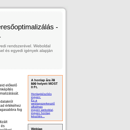
esőoptimalizálás -
1
edi rendszerével. Weboldal
el és egyedi igények alapján
A honlap ára
78
500
helyett MOST
eid előkelő
0 Ft.
inképítés
malizálását.
Honlapkészítés
ingyen:
Ez a
dalakról
weblapszerkesztő
lad értékéhez
alkalmas
magasabbra fog
ingyen weboldal,
ingyen honlap
készítés...
izált
 és
Weblap