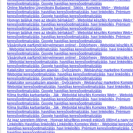
keresőoptimalizálás, Google havidíjas keresőoptimalizálás
Online Marketing Ügynökség Budapest - Siklós - Komplex Web+ - Weboldal
keresőoptimalizálás, havidíjas keresőoptimalizálás, havi linképítés, Prémium
keresőoptimalizálás, Google havidíjas keresőoptimalizálás
Hogyan találjuk meg az ideális bérlakást? - Weboldal készítés Komplex Web+
keresőoptimalizálás, havidíjas keresőoptimalizálás, havi linképítés, Prémium
keresőoptimalizálás, Google havidíjas keresőoptimalizálás
Hogyan találjuk meg az ideális bérlakást? - Weboldal készítés Komplex Web+
keresőoptimalizálás, havidíjas keresőoptimalizálás, havi linképítés, Prémium
keresőoptimalizálás, Google havidíjas keresőoptimalizálás
Vásároljunk parfümöt kényelmesen online! - Döbörhegy - Weboldal készítés
- Weboldal keresőoptimalizálás, havidíjas keresőoptimalizálás, havi linképíté
keresőoptimalizálás, Google havidíjas keresőoptimalizálás
Vásároljunk parfümöt kényelmesen online! - Döbörhegy - Weboldal készítés
- Weboldal keresőoptimalizálás, havidíjas keresőoptimalizálás, havi linképíté
keresőoptimalizálás, Google havidíjas keresőoptimalizálás
Katalizátor sorozatszám alapján - Győrzámoly - Webáruház marketing Kompl
Weboldal keresőoptimalizálás, havidíjas keresőoptimalizálás, havi linképítés
keresőoptimalizálás, Google havidíjas keresőoptimalizálás
Katalizátor sorozatszám alapján - Győrzámoly - Webáruház marketing Kompl
Weboldal keresőoptimalizálás, havidíjas keresőoptimalizálás, havi linképítés
keresőoptimalizálás, Google havidíjas keresőoptimalizálás
Klíma tisztítás karbantartás - Ják - Weboldal készítés Komplex Web+ - Webold
keresőoptimalizálás, havidíjas keresőoptimalizálás, havi linképítés, Prémium
keresőoptimalizálás, Google havidíjas keresőoptimalizálás
Klíma tisztítás karbantartás - Ják - Weboldal készítés Komplex Web+ - Webold
keresőoptimalizálás, havidíjas keresőoptimalizálás, havi linképítés, Prémium
keresőoptimalizálás, Google havidíjas keresőoptimalizálás
Az igaz szerelem öltönye - Hogyan készíttess egyedi esküvői öltönyt a nagy na
Linképítés Havidíjas linképítés Linképítés Komplex Web+ - Weboldal keresőop
havidíjas keresőoptimalizálás, havi linképítés, Prémium keresőoptimalizálás,
havidíjas keresőoptimalizálás