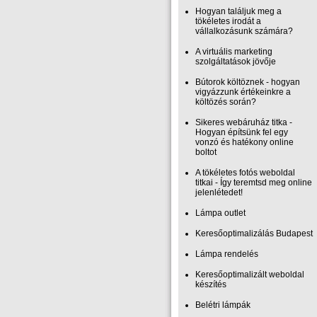
Hogyan találjuk meg a
tökéletes irodát a
vállalkozásunk számára?
A virtuális marketing
szolgáltatások jövője
Bútorok költöznek - hogyan
vigyázzunk értékeinkre a
költözés során?
Sikeres webáruház titka -
Hogyan építsünk fel egy
vonzó és hatékony online
boltot
A tökéletes fotós weboldal
titkai - Így teremtsd meg online
jelenlétedet!
Lámpa outlet
Keresőoptimalizálás Budapest
Lámpa rendelés
Keresőoptimalizált weboldal
készítés
Belétri lámpák