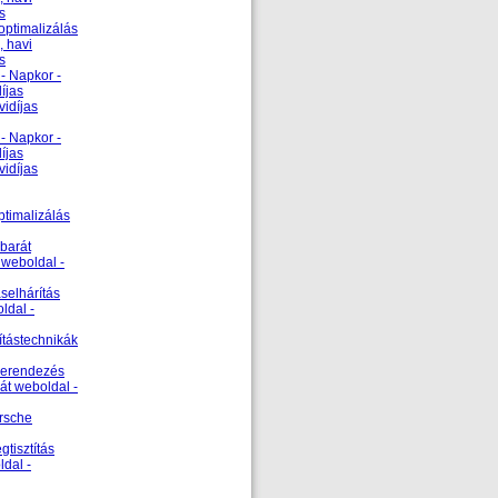
s
optimalizálás
, havi
s
 - Napkor -
íjas
vidíjas
 - Napkor -
íjas
vidíjas
ptimalizálás
őbarát
 weboldal -
selhárítás
ldal -
ítástechnikák
őberendezés
át weboldal -
rsche
gtisztítás
ldal -