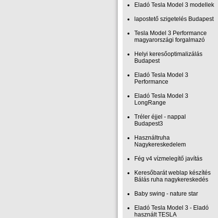
Eladó Tesla Model 3 modellek
lapostető szigetelés Budapest
Tesla Model 3 Performance
magyarországi forgalmazó
Helyi keresőoptimalizálás
Budapest
Eladó Tesla Model 3
Performance
Eladó Tesla Model 3
LongRange
Tréler éjjel - nappal
Budapest3
Használtruha
Nagykereskedelem
Fég v4 vízmelegítő javítás
Keresőbarát weblap készítés
Bálás ruha nagykereskedés
Baby swing - nature star
Eladó Tesla Model 3 - Eladó
használt TESLA