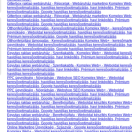
Gitterbox raklap webáruház - Répcelak - Webáruház marketing Komplex Web
keresőoptimalizálás, havidíjas keresőoptimalizálás, havi linképítés, Prémium
keresőoptimalizálás, Google havidíjas keresőoptimalizálás
Gitterbox raklap webáruház - Répcelak - Webáruház marketing Komplex Web
keresőoptimalizálás, havidíjas keresőoptimalizálás, havi linképítés, Prémium
keresőoptimalizálás, Google havidíjas keresőoptimalizálás
Otthonfelújítási támogatás - Keresőoptimalizálás Komplex Web+ - keresőmark
ügynökség - Weboldal keresőoptimalizálás, havidíjas keresőoptimalizálás, havi
Prémium keresőoptimalizálás, Google havidíjas keresőoptimalizálás
Otthonfelújítási támogatás - Keresőoptimalizálás Komplex Web+ - keresőmark
ügynökség - Weboldal keresőoptimalizálás, havidíjas keresőoptimalizálás, havi
Prémium keresőoptimalizálás, Google havidíjas keresőoptimalizálás
Egyutas raklap webáruház - Szentjakabfa - Komplex Web+ - Weboldal keresőo
havidíjas keresőoptimalizálás, havi linképítés, Prémium keresőoptimalizálás,
havidíjas keresőoptimalizálás
Egyutas raklap webáruház - Szentjakabfa - Komplex Web+ - Weboldal keresőo
havidíjas keresőoptimalizálás, havi linképítés, Prémium keresőoptimalizálás,
havidíjas keresőoptimalizálás
PPC ügynökség - Nógrádsáp - Webshop SEO Komplex Web+ - Weboldal
keresőoptimalizálás, havidíjas keresőoptimalizálás, havi linképítés, Prémium
keresőoptimalizálás, Google havidíjas keresőoptimalizálás
PPC ügynökség - Nógrádsáp - Webshop SEO Komplex Web+ - Weboldal
keresőoptimalizálás, havidíjas keresőoptimalizálás, havi linképítés, Prémium
keresőoptimalizálás, Google havidíjas keresőoptimalizálás
Egyutas raklap webáruház - Berettyóújfalu - Weboldal készítés Komplex Web+
keresőoptimalizálás, havidíjas keresőoptimalizálás, havi linképítés, Prémium
keresőoptimalizálás, Google havidíjas keresőoptimalizálás
Egyutas raklap webáruház - Berettyóújfalu - Weboldal készítés Komplex Web+
keresőoptimalizálás, havidíjas keresőoptimalizálás, havi linképítés, Prémium
keresőoptimalizálás, Google havidíjas keresőoptimalizálás
Online Marketing Ügynökség - Szászvár - Google keresőoptimalizálás Kereső
Komplex Web+ - Weboldal keresőoptimalizálás, havidíjas keresőoptimalizálás