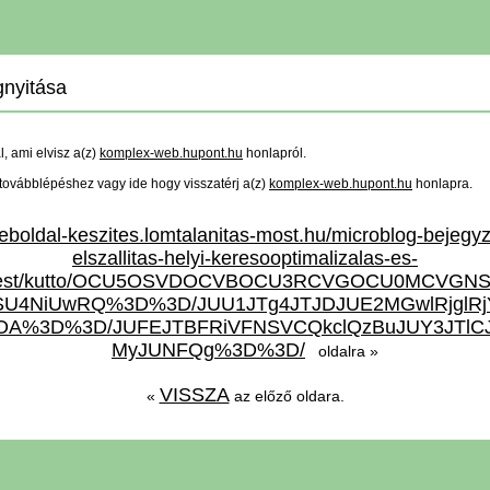
nyitása
ál, ami elvisz a(z)
komplex-web.hupont.hu
honlapról.
a továbblépéshez vagy ide hogy visszatérj a(z)
komplex-web.hupont.hu
honlapra.
weboldal-keszites.lomtalanitas-most.hu/microblog-bejegy
elszallitas-helyi-keresooptimalizalas-es-
udapest/kutto/OCU5OSVDOCVBOCU3RCVGOCU0MCVGN
U4NiUwRQ%3D%3D/JUU1JTg4JTJDJUE2MGwlRjglRjY
OA%3D%3D/JUFEJTBFRiVFNSVCQkclQzBuJUY3JTlCJ
MyJUNFQg%3D%3D/
oldalra »
VISSZA
«
az előző oldara.