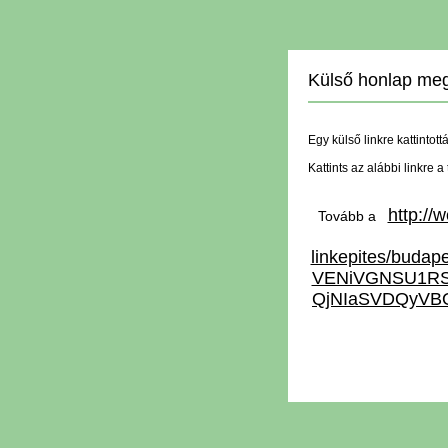
Külső honlap meg
Egy külső linkre kattintott
Kattints az alábbi linkre 
http://
Tovább a
linkepites/b
VENiVGNSU1RS
QjNIaSVDQyVB