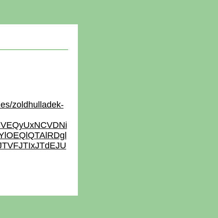
zes/zoldhulladek-
SVEQyUxNCVDNi
lOEQlQTAlRDgl
TVFJTIxJTdEJU