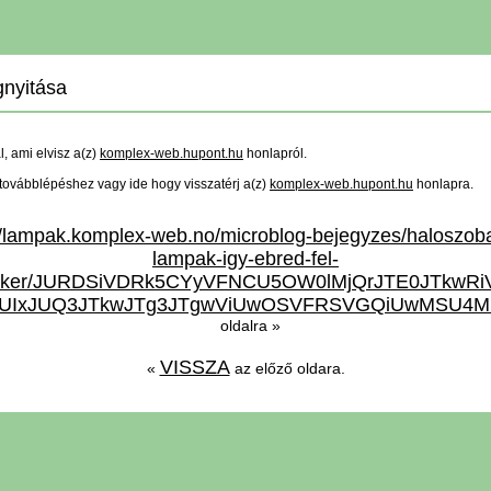
nyitása
ál, ami elvisz a(z)
komplex-web.hupont.hu
honlapról.
a továbblépéshez vagy ide hogy visszatérj a(z)
komplex-web.hupont.hu
honlapra.
//lampak.komplex-web.no/microblog-bejegyzes/haloszob
lampak-igy-ebred-fel-
masker/JURDSiVDRk5CYyVFNCU5OW0lMjQrJTE0JTkw
JUIxJUQ3JTkwJTg3JTgwViUwOSVFRSVGQiUwMSU4Mi
oldalra »
VISSZA
«
az előző oldara.