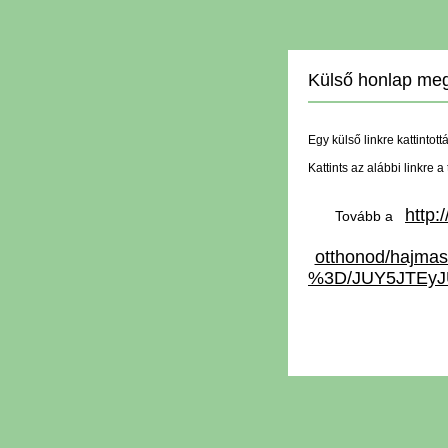
Külső honlap meg
Egy külső linkre kattintott
Kattints az alábbi linkre 
http:
Tovább a
otthonod/haj
%3D/JUY5JTEy