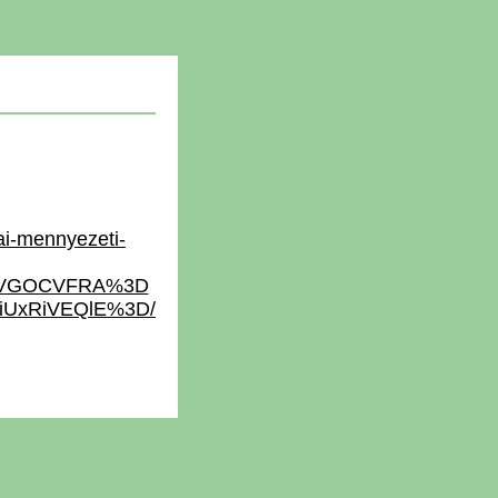
ai-mennyezeti-
RiVGOCVFRA%3D
UxRiVEQlE%3D/