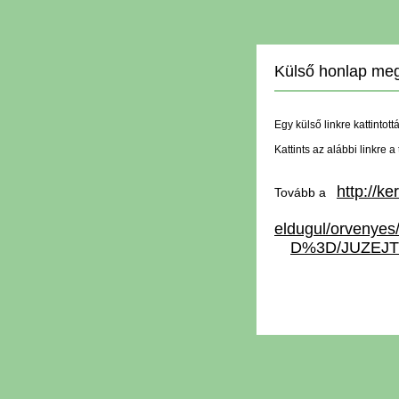
Külső honlap meg
Egy külső linkre kattintott
Kattints az alábbi linkre 
http://k
Tovább a
eldugul/orveny
D%3D/JUZEJT