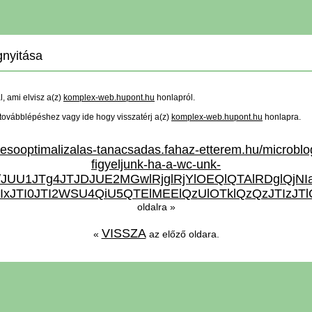
nyitása
ál, ami elvisz a(z)
komplex-web.hupont.hu
honlapról.
a továbblépéshez vagy ide hogy visszatérj a(z)
komplex-web.hupont.hu
honlapra.
eresooptimalizalas-tanacsadas.fahaz-etterem.hu/microbl
figyeljunk-ha-a-wc-unk-
es/JUU1JTg4JTJDJUE2MGwlRjglRjYlOEQlQTAlRDglQ
IxJTI0JTI2WSU4QiU5QTElMEElQzUlOTklQzQzJTIzJT
oldalra »
VISSZA
«
az előző oldara.