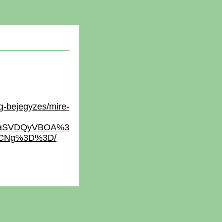
og-bejegyzes/mire-
jNIaSVDQyVBOA%3
lCNg%3D%3D/