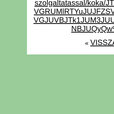
szolgaltatassal/ko
VGRUMlRTYuJUJFZSV
VGJUVBJTk1JUM3JUU
NBJUQyQw
VISSZ
«