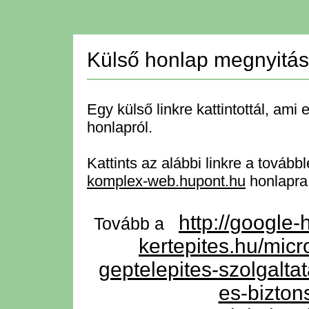
Külső honlap megnyitá
Egy külső linkre kattintottál, ami 
honlapról.
Kattints az alábbi linkre a tovább
komplex-web.hupont.hu
honlapra
http://google-
Tovább a
kertepites.hu/micr
geptelepites-szolgalt
es-bizto