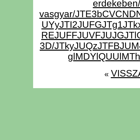
erdekeben/
vasgyar/JTE3bCVCND
UYyJTI2JUFGJTg1JTk
REJUFFJUVFJUJGJTlG
3D/JTkyJUQzJTFBJUM
glMDYlQUUlMT
VISSZ
«